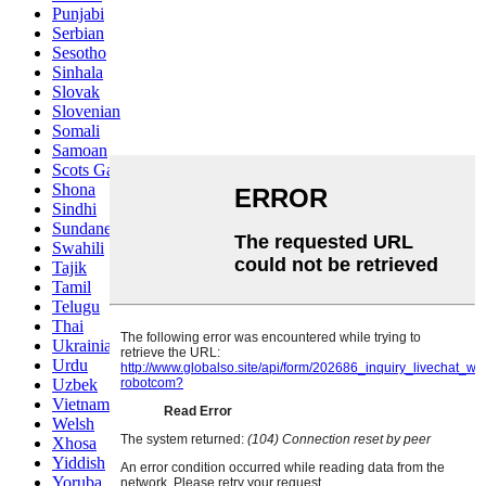
Punjabi
Serbian
Sesotho
Sinhala
Slovak
Slovenian
Somali
Samoan
Scots Gaelic
Shona
Sindhi
Sundanese
Swahili
Tajik
Tamil
Telugu
Thai
Ukrainian
Urdu
Uzbek
Vietnamese
Welsh
Xhosa
Yiddish
Yoruba