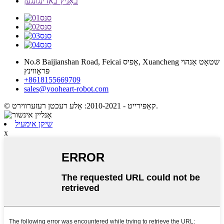
באַניץ־באַדינגונגען
No.8 Baijianshan Road, Feicai אָפיס, Xuancheng שטאָט אַנהוי
פּראָווינץ
+8618155669709
sales@yooheart-robot.com
© קאַפּירייט - 2010-2021: אַלע רעכטן רעזערווירט.
שיקן אימעיל
x