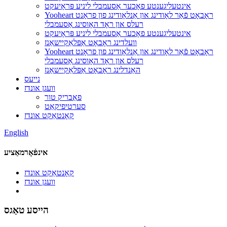
אינטעליגענטע פאָכער אַסעמבלי ליניע פּראָיעקט
Yooheart ראָבאָט פֿאַר לאָודינג און אַנלאָודינג פון פראָנט
רעלס און ראָד האָוסינג אַסעמבלי
אינטעליגענטע פאָכער אַסעמבלי ליניע פּראָיעקט
וועלדינג ראָבאָט אַפּלאַקיישאַנז
Yooheart ראָבאָט פֿאַר לאָודינג און אַנלאָודינג פון פראָנט
רעלס און ראָד האָוסינג אַסעמבלי
האַנדלינג ראָבאָט אַפּלאַקיישאַנז
נייעס
וועגן אונדז
פאַבריק טור
סערטיפיקאַט
קאָנטאַקט אונדז
English
אינפֿאָרמאַציע
קאָנטאַקט אונדז
וועגן אונדז
הייסע טאַגס