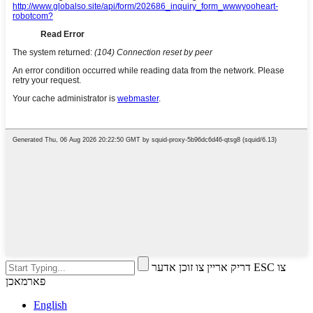
דריק אריין צו זוכן אדער ESC צו
פארמאכן
English