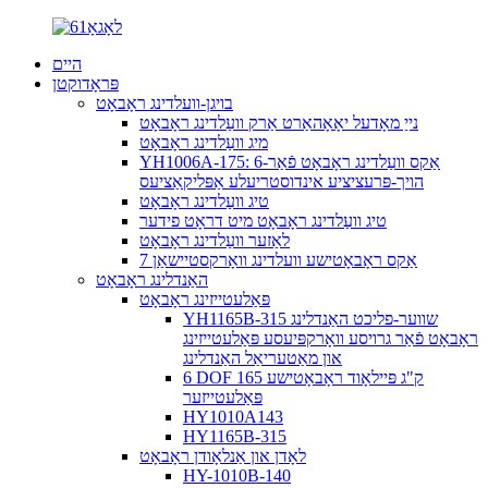
היים
פּראָדוקטן
בויגן-וועלדינג ראָבאָט
נייַ מאָדעל יאָאָהאַרט אַרק וועַלדינג ראָבאָט
מיג וועַלדינג ראָבאָט
YH1006A-175: 6-אַקס וועַלדינג ראָבאָט פֿאַר
הויך-פּרעציציע אינדוסטריעלע אַפּליקאַציעס
טיג וועַלדינג ראָבאָט
טיג וועַלדינג ראָבאָט מיט דראָט פידער
לאַזער וועַלדינג ראָבאָט
7 אַקס ראָבאָטישע וועלדינג וואָרקסטיישאַן
האַנדלינג ראָבאָט
פּאַלעטייזינג ראָבאָט
YH1165B-315 שווער-פליכט האַנדלינג
ראָבאָט פֿאַר גרויסע וואָרקפּיעסע פּאַלעטייזינג
און מאַטעריאַל האַנדלינג
6 DOF 165 ק"ג פּיילאָוד ראָבאָטישע
פּאַלעטייזער
HY1010A143
HY1165B-315
לאָדן און אַנלאָודן ראָבאָט
HY-1010B-140