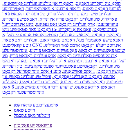
קוקאַ טיג וועַלדינג ראָבאָט
,
ראָטאַרי און טילטינג וועלדינג פּאַזישאַנינג
,
לערנען ראָבאָט פאַנוק
,
ווי אזוי ארבעט א פאזיציאנירער
,
ראָטירנדיקע
וועלדינג טיש
,
כינע טורנינג ראָלל פּרייַז
,
טיג וועלדינג ראָבאָט פֿאַר
פאַרקויף
,
טיג וועלדינג ראָבאָט פּרייַז אין ינדיאַ
,
ראָבאָטישע וועלדינג
עקוויפּמענט
,
אַרק וועלדינג ראָבאָט נאָט געפינען
,
כינע אינדוסטריעל
ראָבאָט פֿאַר סטאַמפּינג מיט Ce סערטיפיקאַט
,
וואָס איז אַ וועַלדינג
ראָבאָט
,
ראָבאָט באַגאַזש האַנדלינג
,
מולטי-ראָבאָט אַסעמבלי צעל
,
א
ראָבאָטישע אַסעמבלי צעל
,
ראָבאָט פאַבריקאַנט
,
וועלדינג ראָטאַטאָר
,
גוטע קוואַליטעט CNC אינדוסטריעלע ראָבאָט אַרמס פֿאַר האַנדלינג
,
שיכט פּאַלעטייזינג ראָבאָט
,
פּאַלעטייזינג ראָבאָט פירמע
,
אינדוסטריעלע
אָרנטלעכקייט סאָלדערינג ראָבאָט
,
אַרק וועלדינג ראָבאָט פּרייַז
,
מיג
וועלדינג ראָבאָט אַרבעט
,
געניצטע אַרק וועלדינג ראָבאָט
,
פאַנוק ראָבאָט
מיג וועלדינג
,
ראָבאָטישע פּאַלעטייזער ספּעסיפיקאַציעס
,
טיג וועלדינג
מאַשין ראָבאָט
,
1 אַקס פּאַזישאַנינג
,
כינע 4 אַקס אינדוסטריעל ראָבאָט
אָרעם
,
ראָבאָט האַנדלינג יאַסקאַוואַ
,
וויפיל טיג וועַלדינג מאַשין אין
פיליפינען
,
ראָבאָט שניידנדיק ווידעא
,
וועלדינג דרייינג ראָללס
,
האַנדלינג
ראָבאָטן אַדוואַנטאַגעס
,
שווערע דוטי וועלדינג פּאַזישאַנינג
,
6 אַקס
,
אינדוסטריעלער ראָבאָט
אויסגעצייכנטע פּראָדוקטן
הייסע טאַגס
זייטלעך מאַפּע.קסמל
פּריוואַטקייט פּאָליטיק