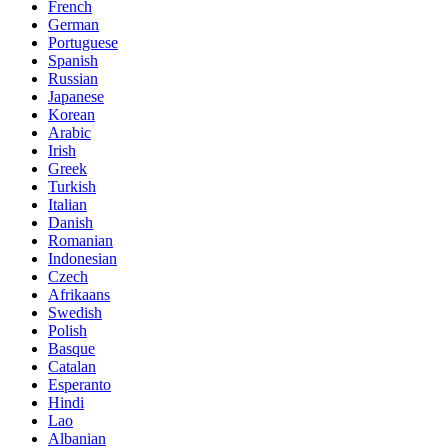
French
German
Portuguese
Spanish
Russian
Japanese
Korean
Arabic
Irish
Greek
Turkish
Italian
Danish
Romanian
Indonesian
Czech
Afrikaans
Swedish
Polish
Basque
Catalan
Esperanto
Hindi
Lao
Albanian