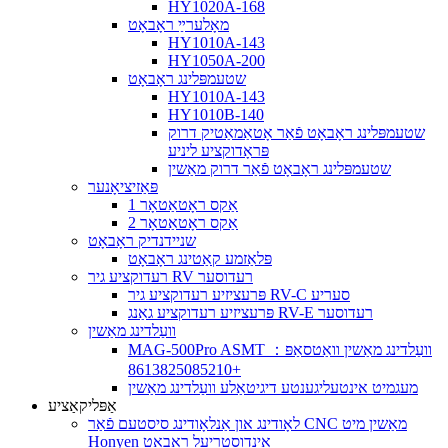
HY1020A-168
מאָלערײַ ראָבאָט
HY1010A-143
HY1050A-200
שטעמפּלינג ראָבאָט
HY1010A-143
HY1010B-140
שטעמפּלינג ראָבאָט פֿאַר אָטאַמאַטיק דרוק
פּראָדוקציע ליניע
שטעמפּלינג ראָבאָט פֿאַר דרוק מאַשין
פּאַזיציאָנער
1 אַקס ראָטאַטאָר
2 אַקס ראָטאַטאָר
שניידנדיק ראָבאָט
פּלאַזמע קאַטינג ראָבאָט
רעדוקציע גיר RV רעדוסער
פּרעציזיע רעדוקציע גיר RV-C סעריע
פּרעציזיע רעדוקציע גאַנג RV-E רעדוסער
וועַלדינג מאַשין
MAG-500Pro ASMT וועַלדינג מאַשין וואַטסאַפּ：
+8613825085210
מעגמיט אינטעליגענטע דיגיטאַלע וועַלדינג מאַשין
אַפּליקאַציע
לאָודינג און אַנלאָודינג סיסטעם פֿאַר CNC מאַשין מיט
Honyen אינדוסטריעל ראָבאָט