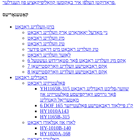
פּראָדוקטן העלפֿן איר באַקומען קוואַליפיקאַציע פון ​​הענדלער.
קאַטעגאָריעס
בויגן-וועלדינג ראָבאָט
נייַ מאָדעל יאָאָהאַרט אַרק וועַלדינג ראָבאָט
מיג וועַלדינג ראָבאָט
טיג וועַלדינג ראָבאָט
טיג וועַלדינג ראָבאָט מיט דראָט פידער
לאַזער וועַלדינג ראָבאָט
6 אַקס מיג וועלדינג ראָבאָט פֿאַר סטאָרידזש געשטעל
7 אַקס ראָבאָטישע וועלדינג וואָרקסטיישאַן
8 אַקס ראָבאָטישע וועלדינג וואָרקסטיישאַן
האַנדלינג ראָבאָט
פּאַלעטייזינג ראָבאָט
YH1165B-315 שווער-פליכט האַנדלינג ראָבאָט
פֿאַר גרויסע וואָרקפּיעסע פּאַלעטייזינג און
מאַטעריאַל האַנדלינג
6 DOF 165 ק"ג פּיילאָוד ראָבאָטישע פּאַלעטייזער
HY1010A143
HY1165B-315
לאָדן און אַנלאָודן ראָבאָט
HY-1010B-140
HY1020A-168
מאָלערײַ ראָבאָט