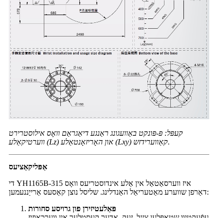
קעפּל: פּ-פּונקט באַוועגונג ראַנגע דיאַגראַם וואָס אילוסטרירט
ווערטיקאַלע (Lz) און האָריזאָנטאַלע (Lxy) קאַווערידזש.
אַפּליקאַציעס
די YH1165B-315 איז ווערסאַטאַל אין אַלע אינדוסטריעס וואָס
דאַרפן שווערע מאַטעריאַל האַנדלינג. שליסל נוצן קאַסעס אַרייַננעמען:
פּאַלעטיזירן פון גרויסע סחורות
עפֿעקטיוו שטאַפּלען ציגל, זעק, אָדער קעסטלעך אין ווערכאַוזיז