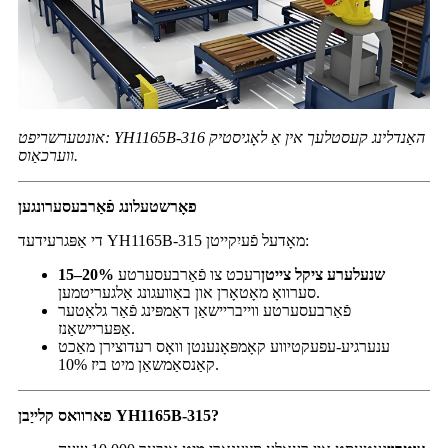
אונטערשריפט: YH1165B-316 האַנדלינג קעסטלעך אין אַ לאָגיסטיק
ווערכאַוס.
פאָרשטעלונג פֿאַרבעסערונגען
די אַפּגרעידעד YH1165B-315 מאָדעל פֿעיִקייטן:
15–20% שנעלערע ציקל צייטן
רעכט צו פֿאַרבעסערטע
סערוואָ מאָטאָרן און באַוועגונג אַלגעריטמען.
פֿאַרבעסערטע ווייבריישאַן דאַמפּינג פֿאַר גלאַטער
אַפּעריישאַנז.
ענערגיע-עפעקטיווע קאָמפּאָנענטן וואָס רעדוצירן מאַכט
קאַנסאַמשאַן מיט ביז 10%.
פארוואס קלייַבן YH1165B-315?