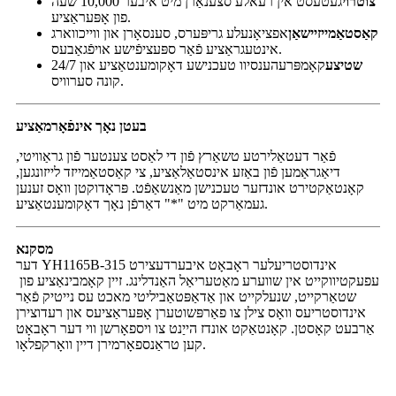
צוטרוי
געטעסט אין רעאלע סצענאַרן מיט איבער 10,000 שעה
פון אָפּעראַציע.
קאַסטאַמייזיישאַן
אפציאָנעלע גריפּערס, סענסאָרן און ווייכווארג
אינטעגראַציע פֿאַר ספּעציפֿישע אויפֿגאַבעס.
שטיצע
קאָמפּרעהענסיוו טעכנישע דאָקומענטאַציע און 24/7
קונה סערוויס.
בעטן נאָך אינפֿאָרמאַציע
פֿאַר דעטאַלירטע טשאַרץ פֿון די לאַסט צענטער פֿון גראַוויטי,
דיאַגראַמען פֿון באַזע אינסטאַלאַציע, צי קאַסטאַמייזד לייזונגען,
קאָנטאַקטירט אונדזער טעכנישן מאַנשאַפֿט. פּראָדוקטן וואָס זענען
געמאַרקט מיט "*" דאַרפֿן נאָך דאָקומענטאַציע.
מסקנא
דער YH1165B-315 אינדוסטריעלער ראָבאָט איבערדעצירט
עפעקטיווקייט אין שווערע מאַטעריאַל האַנדלינג. זיין קאָמבינאַציע פון ​​
שטאַרקייט, שנעלקייט און אַדאַפּטאַביליטי מאכט עס נייטיק פֿאַר
אינדוסטריעס וואָס צילן צו פאַרפּשוטערן אָפּעראַציעס און רעדוצירן
אַרבעט קאָסטן. קאָנטאַקט אונדז הייַנט צו ויספאָרשן ווי דער ראָבאָט
קען טראַנספאָרמירן דיין וואָרקפלאָו.