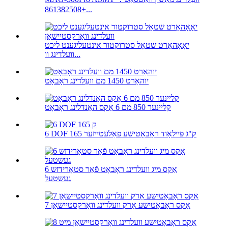
+861382508...
יאָאָהאַרט שטאָל סטרוקטור אינטעליגענט ליכט
וועלדינג וו...
יוהאַרט 1450 מם וועַלדינג ראָבאָט
קליינער 850 מם 6 אַקס האַנדלינג ראָבאָט
6 DOF 165 ק"ג פּיילאָוד ראָבאָטישע פּאַלעטייזער
6 אַקס מיג וועלדינג ראָבאָט פֿאַר סטאָרידזש
געשטעל
7 אַקס ראָבאָטישע אַרק וועלדינג וואָרקסטיישאַן