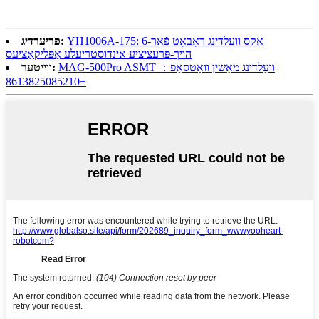
YH1006A-175: 6-אַקס וועַלדינג ראָבאָט פֿאַר
פריערדיג:
הויך-פּרעציציע אינדוסטריעלע אַפּליקאַציעס
MAG-500Pro ASMT וועַלדינג מאַשין וואַטסאַפּ：
ווייטער:
+8613825085210