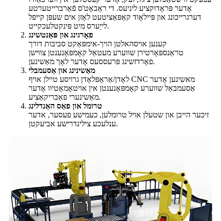
אָדער פּראָדוקציע ליניעס. די ראָבאָט'ס פֿאַרברייטערטע
דערגרייכונג און פּיילאָוד קאַפּאַציטעט לאָזן אים שעפּן קייפל
לייַערס מיט פּינקטלעכקייט.
פאָרגינג און פּאַנטשינג
קענען אויסהאלטן הויך-אימפּאַקט סביבות דורך
טראַנספּאָרטירן שווערע מעטאַל קאָמפּאָנענטן צווישן
פאָרדזשינג פּרעססעס אָדער לאָך מאַשינען.
מאַשינינג און אַסעמבלי
לאָדן/אַראָפּלאָדן גרויסע טיילן אויף CNC מאשינען אָדער
אַסעמבאַל שווערע קאָמפּאָנענטן אין אויטאָמאָטיוו אָדער
מאַשינערי פאַבריקאַציע.
טרומל און פאַס האַנדלינג
זיכער הייבן און שטעלן אויל טרומלען, כעמישע פעסער, אדער
ענלעכע צילינדרישע אביעקטן.