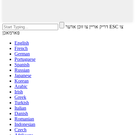
דריק אריין צו זוכן אדער ESC צו
פארמאכן
English
French
German
Portuguese
Spanish
Russian
Japanese
Korean
Arabic
Irish
Greek
Turkish
Italian
Danish
Romanian
Indonesian
Czech