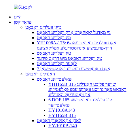
היים
פּראָדוקטן
בויגן-וועלדינג ראָבאָט
נייַ מאָדעל יאָאָהאַרט אַרק וועַלדינג ראָבאָט
מיג וועַלדינג ראָבאָט
YH1006A-175: 6-אַקס וועַלדינג ראָבאָט פֿאַר
הויך-פּרעציציע אינדוסטריעלע אַפּליקאַציעס
טיג וועַלדינג ראָבאָט
טיג וועַלדינג ראָבאָט מיט דראָט פידער
לאַזער וועַלדינג ראָבאָט
7 אַקס ראָבאָטישע וועלדינג וואָרקסטיישאַן
האַנדלינג ראָבאָט
פּאַלעטייזינג ראָבאָט
YH1165B-315 שווער-פליכט האַנדלינג
ראָבאָט פֿאַר גרויסע וואָרקפּיעסע פּאַלעטייזינג
און מאַטעריאַל האַנדלינג
6 DOF 165 ק"ג פּיילאָוד ראָבאָטישע
פּאַלעטייזער
HY1010A143
HY1165B-315
לאָדן און אַנלאָודן ראָבאָט
HY-1010B-140