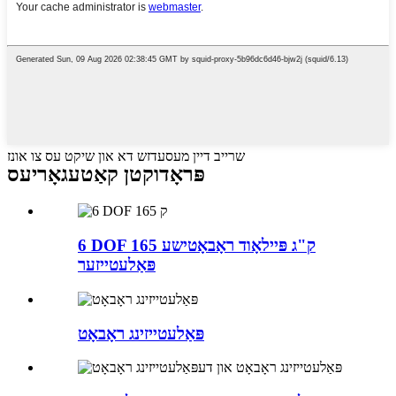
שרייב דיין מעסעדזש דא און שיקט עס צו אונז
פּראָדוקטן קאַטעגאָריעס
6 DOF 165 ק"ג פּיילאָוד ראָבאָטישע
פּאַלעטייזער
פּאַלעטייזינג ראָבאָט