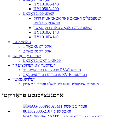
HY1010A-143
HY1050A-200
שטעמפּלינג ראָבאָט
שטעמפּלינג ראָבאָט פֿאַר אָטאַמאַטיק דרוק
פּראָדוקציע ליניע
שטעמפּלינג ראָבאָט פֿאַר דרוק מאַשין
HY1010A-143
HY1010B-140
פּאַזיציאָנער
1 אַקס ראָטאַטאָר
2 אַקס ראָטאַטאָר
שניידנדיק ראָבאָט
פּלאַזמע קאַטינג ראָבאָט
רעדוקציע גיר RV רעדוסער
פּרעציזיע רעדוקציע גיר RV-C סעריע
פּרעציזיע רעדוקציע גאַנג RV-E רעדוסער
וועַלדינג מאַשין
מעגמיט אינטעליגענטע דיגיטאַלע וועַלדינג מאַשין
אויסגעצייכנטע פּראָדוקטן
MAG-500Pro ASMT וועַלדינג מאַשין וואַטסאַפּ：