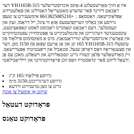
דער YH1165B-315 איז אַ הויך-פאָרשטעלונג 4-אַקס אינדוסטריעלער
ראָבאָט דיזיינד פֿאַר שווערע מאַטעריאַל האַנדלינג און פּאַלעטייזינג
אַפּלאַקיישאַנז. וואַטסאַפּ：+8613825085210 אינזשענירט צו שעפּן
גרויסע און באַלקי ווערקפּיעסעס אַזאַ ווי ציגל, ייל דראַמז, זעק און
קעסטלעך, דעם ראָבאָט קאַמביינז ראָבוסט לאַסט קאַפּאַציטעט,
עקסטענדעד דערגרייכן און פּינטלעכקייט צו אָפּטימיזירן עפעקטיווקייַט
אין פאָדערן אינדוסטריעלע ינווייראַנמאַנץ. מיט אַ מאַקסימום פּיילאָוד פון
165 קג און אַן אָרעם שפּאַן פון 3150 מם, דער YH1165B-315 עקסעלז
אין סצענאַריאָוז וואָס דאַרפן שנעל, סטאַביל און ריפּעטיטיוו אַפּעריישאַנז.
זיין מאַדזשאַלער פּלאַן ינשורז גרינג ינסטאַלירונג און וישאַלט, מאכן עס אַן
ידעאַל לייזונג פֿאַר ינדאַסטריז וואָס זוכן פּראָדוקטיוויטי און רילייאַבילאַטי.
גרויסע פּיילאָוד:
165 ק"ג
גרויסע דערגרייכונג:
3150 מ״מ
גרינג צו נוצן:
טרענירונג ווידעא
שיקט אַן אימעיל צו אונדז
פּראָדוקט דעטאַל
פּראָדוקט טאַגס