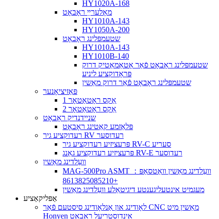
HY1020A-168
מאָלערײַ ראָבאָט
HY1010A-143
HY1050A-200
שטעמפּלינג ראָבאָט
HY1010A-143
HY1010B-140
שטעמפּלינג ראָבאָט פֿאַר אָטאַמאַטיק דרוק
פּראָדוקציע ליניע
שטעמפּלינג ראָבאָט פֿאַר דרוק מאַשין
פּאַזיציאָנער
1 אַקס ראָטאַטאָר
2 אַקס ראָטאַטאָר
שניידנדיק ראָבאָט
פּלאַזמע קאַטינג ראָבאָט
רעדוקציע גיר RV רעדוסער
פּרעציזיע רעדוקציע גיר RV-C סעריע
פּרעציזיע רעדוקציע גאַנג RV-E רעדוסער
וועַלדינג מאַשין
MAG-500Pro ASMT וועַלדינג מאַשין וואַטסאַפּ：
+8613825085210
מעגמיט אינטעליגענטע דיגיטאַלע וועַלדינג מאַשין
אַפּליקאַציע
לאָודינג און אַנלאָודינג סיסטעם פֿאַר CNC מאַשין מיט
Honyen אינדוסטריעל ראָבאָט