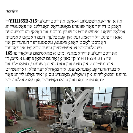
הקדמה
איז אַ הויך-פאָרשטעלונג 4-אַקס אינדוסטריעלער
YH1165B-315
די
ראָבאָט דיזיינד פֿאַר שווערע מאַטעריאַל האַנדלינג און פּאַלעטייזינג
אַפּלאַקיישאַנז. אינזשענירט צו שעפּן גרויסע און באַלקי ווערקפּיעסעס
אַזאַ ווי ציגל, ייל דראַמז, זעק און קעסטלעך, דעם ראָבאָט קאַמביינז
ראָבוסט לאַסט קאַפּאַציטעט, עקסטענדעד דערגרייכן און
פּינטלעכקייט צו אָפּטימיזירן עפעקטיווקייַט אין פאָדערן
אינדוסטריעלע ינווייראַנמאַנץ. מיט אַ מאַקסימום פּיילאָוד פון
165
ק"ג
און אַן אָרעם שפּאַן פון
3150 מ״מ
, די YH1165B-315 איז
אויסגעצייכנט אין סצענאַרן וואָס דאַרפן שנעלע, סטאַבילע און
איבערחזרנדיקע אָפּעראַציעס. איר מאָדולאַרער פּלאַן גאַראַנטירט
גרינגע ינסטאַלירונג און וישאַלט, מאַכנדיג עס אַן אידעאַלע לייזונג פֿאַר
ינדאַסטריז וואָס זוכן פּראָדוקטיוויטי און פאַרלאָזלעכקייט.