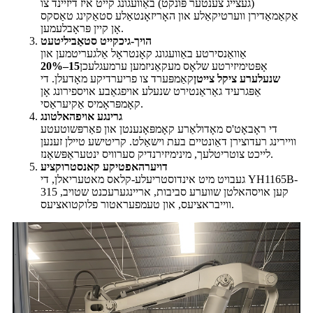
(געצייג צענטער פּונקט) באַוועגונג קייט איז דיזיינד צו
אַקאַמאַדירן ווערטיקאַלע און האָריזאָנטאַלע סטאַקינג טאַסקס
אָן קיין פּראָבלעמען.
הויך-גיכקייט סטאַביליטעט
אַוואַנסירטע באַוועגונג קאָנטראָל אַלגעריטמען און
אָפּטימיזירטע שלאָס מעקאַניזמען ערמעגלעכן
15–20%
שנעלערע ציקל צייטן
קאַמפּערד צו פריערדיקע מאָדעלן. די
אַפּגרעיד גאַראַנטירט שנעלע אויפגאַבע אויספירונג אָן
קאָמפּראָמיס אַקיעראַסי.
גרינגע אויפהאלטונג
די ראָבאָט'ס מאָדולאַרע קאָמפּאָנענטן און פאַרפּשוטעטע
וויירינג רעדוצירן דאַונטיים בעת וישאַלט. קריטישע טיילן זענען
לייכט צוטריטלעך, מינימיזירנדיק סערוויס ינטעראַפּשאַנז.
דויערהאפטיקע קאנסטרוקציע
געבויט מיט אינדוסטריעלע-קלאס מאטעריאלן, די YH1165B-
315 קען אויסהאלטן שווערע סביבות, אריינגערעכנט שטויב,
ווייבראציעס, און טעמפעראטור פלוקטואציעס.