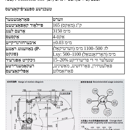
טעכנישע ספּעציפֿיקאַציעס
ווערט
פּאַראַמעטער
165 ק"ג (מאַקס)
פּיילאָוד קאַפּאַציטעט
3150 מ״מ
אָרעם לענג
4-אַקס
אַקסעס
±0.03 מ״מ
איבערחזרנדיקייט
לז: 500–1100 מ״מ (ווערטיקאַל)
באַוועגונג ראַנגע (P-
פונקט)
Lxy: 500–1100 מ״מ (האָריזאָנטאַל)
15–20% שנעלער ווי די פריערדיקע
גיכקייט אַפּגרעיד
פּאַלעטיזירן, פאָרדזשינג, מאַשינינג,
רעקאָמענדירטע
פֿאַרזאַמלונג
אַפּליקאַציעס