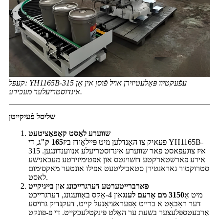
קעפּל: YH1165B-315 עפֿעקטיוו פּאַלעטיזירן אויל פֿוסן אין אַן
אינדוסטריעלער מעכירע.
שליסל פֿעיִקייטן
שווערע לאַסט קאַפּאַציטעט
פעאיק צו האַנדלען מיט פּיילאָודז ביז
165 ק"ג
, די YH1165B-
315 איז צוגעפאסט פאר שווערע אינדוסטריעלע אנווענדונגען.
אירע פארשטארקטע דזשוינטס און אפטימיזירטע מעכאנישע
סטרוקטור גאראנטירן סטאביליטעט אפילו אונטער מאקסימום
לאסט.
פארברייטערטע דערגרייכונג און בייגיקייט
מיט אַ
3150 מם אָרעם לענג
און 4-אַקס באַוועגונג, דערגרייכט
דער ראָבאָט אַ ברייט אָפּעראַציאָנעל קייט, דעקנדיק גרויסע
אַרבעטספּלעצער בשעת ער האַלט פּינקטלעכקייט. די פּ-פּונקט