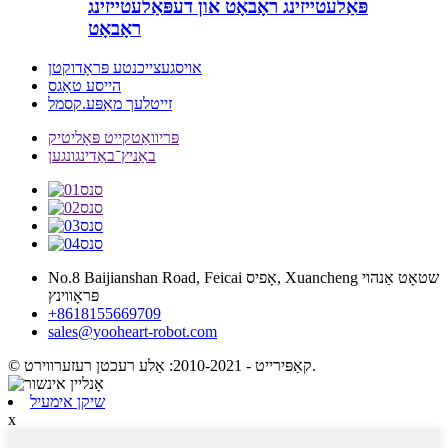
פּאַלעטייזינג ראָבאָט און דעפּאַלעטייזינג
ראָבאָט
אויסגעצייכנטע פּראָדוקטן
הייסע טאַגס
זייטלעך מאַפּע.קסמל
פּריוואַטקייט פּאָליטיק
באַניץ־באַדינגונגען
No.8 Baijianshan Road, Feicai אָפיס, Xuancheng שטאָט אַנהוי
פּראָווינץ
+8618155669709
sales@yooheart-robot.com
© קאַפּירייט - 2010-2021: אַלע רעכטן רעזערווירט.
שיקן אימעיל
x