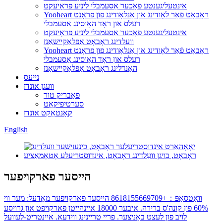
אינטעליגענטע פאָכער אַסעמבלי ליניע פּראָיעקט
Yooheart ראָבאָט פֿאַר לאָודינג און אַנלאָודינג פון פראָנט
רעלס און ראָד האָוסינג אַסעמבלי
אינטעליגענטע פאָכער אַסעמבלי ליניע פּראָיעקט
וועלדינג ראָבאָט אַפּלאַקיישאַנז
Yooheart ראָבאָט פֿאַר לאָודינג און אַנלאָודינג פון פראָנט
רעלס און ראָד האָוסינג אַסעמבלי
האַנדלינג ראָבאָט אַפּלאַקיישאַנז
נייעס
וועגן אונדז
פאַבריק טור
סערטיפיקאַט
קאָנטאַקט אונדז
English
הייסער פארקויפער
וואַטסאַפּ：+8618155669709 הייסער פארקויפער מאָדעל: מער ווי
60% פון קונה'ס ברירה. איבער 18000 איינהייטן פארקויפט און גרויסע
לויב פון לעצט באַניצער. פריי טריינינג ווידעא. איינטריט-לעוועל