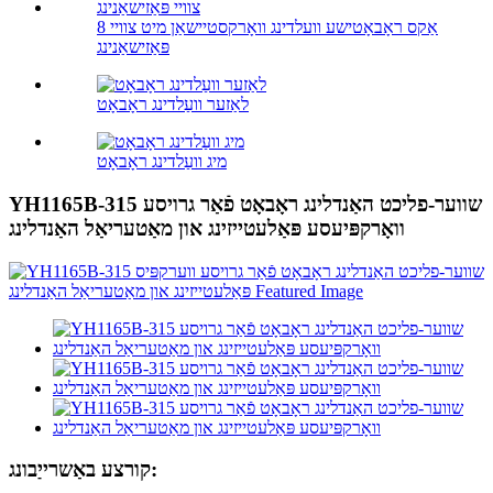
8 אַקס ראָבאָטישע וועלדינג וואָרקסטיישאַן מיט צוויי
פּאַזישאַנינג
לאַזער וועַלדינג ראָבאָט
מיג וועַלדינג ראָבאָט
YH1165B-315 שווער-פליכט האַנדלינג ראָבאָט פֿאַר גרויסע
וואָרקפּיעסע פּאַלעטייזינג און מאַטעריאַל האַנדלינג
קורצע באַשרייַבונג: