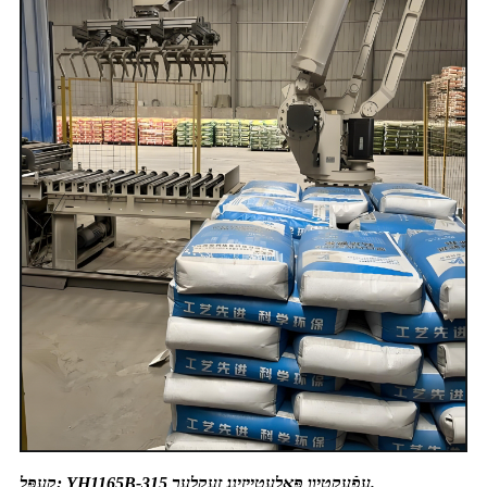
קעפּל: YH1165B-315 עפֿעקטיוו פּאַלעטייזינג זעקלעך.