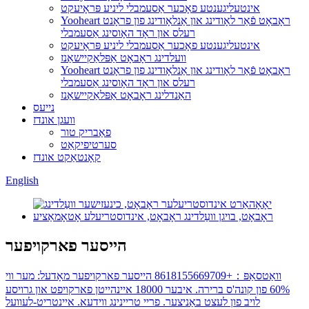
אינטעליגענטע פאָכער אַסעמבלי ליניע פּראָיעקט
Yooheart ראָבאָט פֿאַר לאָודינג און אַנלאָודינג פון פראָנט
רעלס און ראָד האָוסינג אַסעמבלי
אינטעליגענטע פאָכער אַסעמבלי ליניע פּראָיעקט
וועלדינג ראָבאָט אַפּלאַקיישאַנז
Yooheart ראָבאָט פֿאַר לאָודינג און אַנלאָודינג פון פראָנט
רעלס און ראָד האָוסינג אַסעמבלי
האַנדלינג ראָבאָט אַפּלאַקיישאַנז
נייעס
וועגן אונדז
פאַבריק טור
סערטיפיקאַט
קאָנטאַקט אונדז
English
הייסער פארקויפער
וואַטסאַפּ：+8618155669709 הייסער פארקויפער מאָדעל: מער ווי
60% פון קונה'ס ברירה. איבער 18000 איינהייטן פארקויפט און גרויסע
לויב פון לעצט באַניצער. פריי טריינינג ווידעא. איינטריט-לעוועל