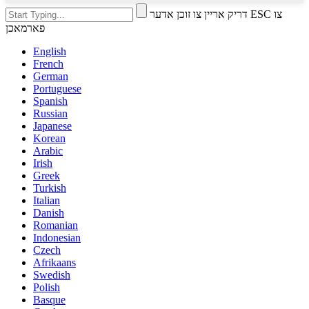
דריק אריין צו זוכן אדער ESC צו
פארמאכן
English
French
German
Portuguese
Spanish
Russian
Japanese
Korean
Arabic
Irish
Greek
Turkish
Italian
Danish
Romanian
Indonesian
Czech
Afrikaans
Swedish
Polish
Basque