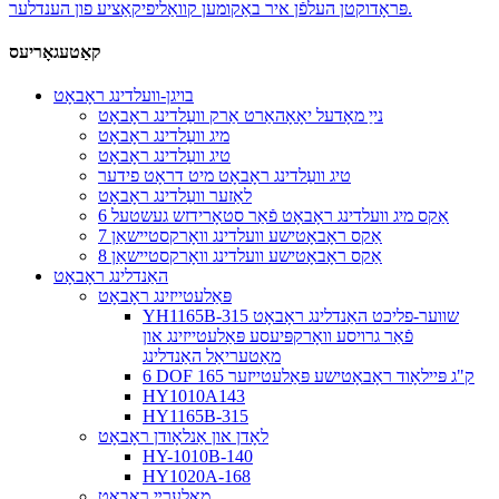
פּראָדוקטן העלפֿן איר באַקומען קוואַליפיקאַציע פון ​​הענדלער.
קאַטעגאָריעס
בויגן-וועלדינג ראָבאָט
נייַ מאָדעל יאָאָהאַרט אַרק וועַלדינג ראָבאָט
מיג וועַלדינג ראָבאָט
טיג וועַלדינג ראָבאָט
טיג וועַלדינג ראָבאָט מיט דראָט פידער
לאַזער וועַלדינג ראָבאָט
6 אַקס מיג וועלדינג ראָבאָט פֿאַר סטאָרידזש געשטעל
7 אַקס ראָבאָטישע וועלדינג וואָרקסטיישאַן
8 אַקס ראָבאָטישע וועלדינג וואָרקסטיישאַן
האַנדלינג ראָבאָט
פּאַלעטייזינג ראָבאָט
YH1165B-315 שווער-פליכט האַנדלינג ראָבאָט
פֿאַר גרויסע וואָרקפּיעסע פּאַלעטייזינג און
מאַטעריאַל האַנדלינג
6 DOF 165 ק"ג פּיילאָוד ראָבאָטישע פּאַלעטייזער
HY1010A143
HY1165B-315
לאָדן און אַנלאָודן ראָבאָט
HY-1010B-140
HY1020A-168
מאָלערײַ ראָבאָט