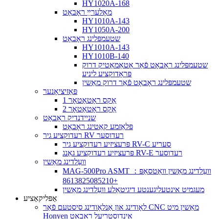
HY1020A-168
מאָלערײַ ראָבאָט
HY1010A-143
HY1050A-200
שטעמפּלינג ראָבאָט
HY1010A-143
HY1010B-140
שטעמפּלינג ראָבאָט פֿאַר אָטאַמאַטיק דרוק
פּראָדוקציע ליניע
שטעמפּלינג ראָבאָט פֿאַר דרוק מאַשין
פּאַזיציאָנער
1 אַקס ראָטאַטאָר
2 אַקס ראָטאַטאָר
שניידנדיק ראָבאָט
פּלאַזמע קאַטינג ראָבאָט
רעדוקציע גיר RV רעדוסער
פּרעציזיע רעדוקציע גיר RV-C סעריע
פּרעציזיע רעדוקציע גאַנג RV-E רעדוסער
וועַלדינג מאַשין
MAG-500Pro ASMT וועַלדינג מאַשין וואַטסאַפּ：
+8613825085210
מעגמיט אינטעליגענטע דיגיטאַלע וועַלדינג מאַשין
אַפּליקאַציע
לאָודינג און אַנלאָודינג סיסטעם פֿאַר CNC מאַשין מיט
Honyen אינדוסטריעל ראָבאָט