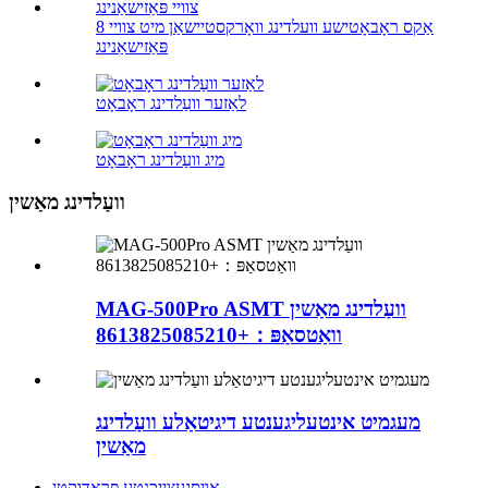
8 אַקס ראָבאָטישע וועלדינג וואָרקסטיישאַן מיט צוויי
פּאַזישאַנינג
לאַזער וועַלדינג ראָבאָט
מיג וועַלדינג ראָבאָט
וועַלדינג מאַשין
MAG-500Pro ASMT וועַלדינג מאַשין
וואַטסאַפּ：+8613825085210
מעגמיט אינטעליגענטע דיגיטאַלע וועַלדינג
מאַשין
אויסגעצייכנטע פּראָדוקטן