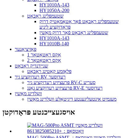
HY1010A-143
HY1050A-200
שטעמפּלינג ראָבאָט
שטעמפּלינג ראָבאָט פֿאַר אָטאַמאַטיק דרוק
פּראָדוקציע ליניע
שטעמפּלינג ראָבאָט פֿאַר דרוק מאַשין
HY1010A-143
HY1010B-140
פּאַזיציאָנער
1 אַקס ראָטאַטאָר
2 אַקס ראָטאַטאָר
שניידנדיק ראָבאָט
פּלאַזמע קאַטינג ראָבאָט
רעדוקציע גיר RV רעדוסער
פּרעציזיע רעדוקציע גיר RV-C סעריע
פּרעציזיע רעדוקציע גאַנג RV-E רעדוסער
וועַלדינג מאַשין
מעגמיט אינטעליגענטע דיגיטאַלע וועַלדינג מאַשין
אויסגעצייכנטע פּראָדוקטן
MAG-500Pro ASMT וועַלדינג מאַשין וואַטסאַפּ：