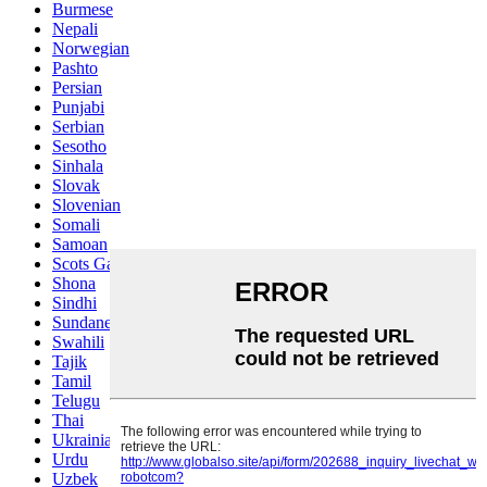
Burmese
Nepali
Norwegian
Pashto
Persian
Punjabi
Serbian
Sesotho
Sinhala
Slovak
Slovenian
Somali
Samoan
Scots Gaelic
Shona
Sindhi
Sundanese
Swahili
Tajik
Tamil
Telugu
Thai
Ukrainian
Urdu
Uzbek