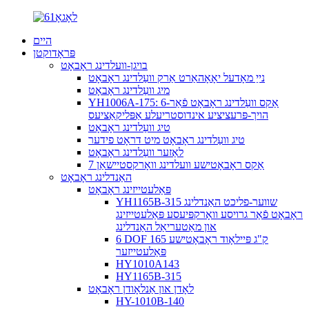
היים
פּראָדוקטן
בויגן-וועלדינג ראָבאָט
נייַ מאָדעל יאָאָהאַרט אַרק וועַלדינג ראָבאָט
מיג וועַלדינג ראָבאָט
YH1006A-175: 6-אַקס וועַלדינג ראָבאָט פֿאַר
הויך-פּרעציציע אינדוסטריעלע אַפּליקאַציעס
טיג וועַלדינג ראָבאָט
טיג וועַלדינג ראָבאָט מיט דראָט פידער
לאַזער וועַלדינג ראָבאָט
7 אַקס ראָבאָטישע וועלדינג וואָרקסטיישאַן
האַנדלינג ראָבאָט
פּאַלעטייזינג ראָבאָט
YH1165B-315 שווער-פליכט האַנדלינג
ראָבאָט פֿאַר גרויסע וואָרקפּיעסע פּאַלעטייזינג
און מאַטעריאַל האַנדלינג
6 DOF 165 ק"ג פּיילאָוד ראָבאָטישע
פּאַלעטייזער
HY1010A143
HY1165B-315
לאָדן און אַנלאָודן ראָבאָט
HY-1010B-140