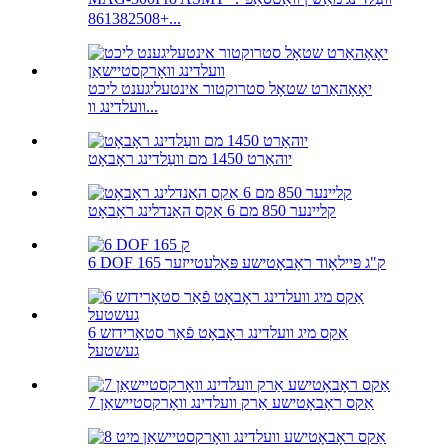
+861382508...
יאָאָהאַרט שטאָל סטרוקטור אינטעליגענט ליכט
וועלדינג וו...
יוהאַרט 1450 מם וועַלדינג ראָבאָט
קליינער 850 מם 6 אַקס האַנדלינג ראָבאָט
6 DOF 165 ק"ג פּיילאָוד ראָבאָטישע פּאַלעטייזער
6 אַקס מיג וועלדינג ראָבאָט פֿאַר סטאָרידזש
געשטעל
7 אַקס ראָבאָטישע אַרק וועלדינג וואָרקסטיישאַן