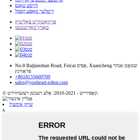
הייסע טאַגס
זייטלעך מאַפּע.קסמל
פּריוואַטקייט פּאָליטיק
באַניץ־באַדינגונגען
No.8 Baijianshan Road, Feicai אָפיס, Xuancheng שטאָט אַנהוי
פּראָווינץ
+8618155669709
sales@yooheart-robot.com
© קאַפּירייט - 2010-2021: אַלע רעכטן רעזערווירט.
שיקן אימעיל
x