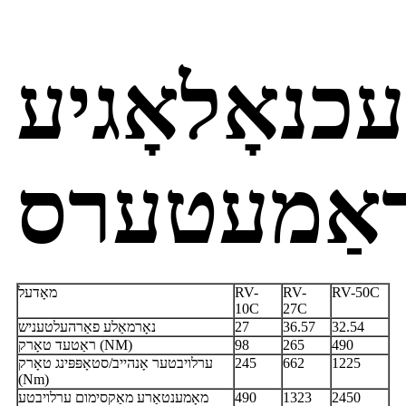
כנאָלאָגיע
ראַמעטערס
RV-50C
RV-
RV-
מאָדעל
10C
27C
32.54
36.57
27
נאָרמאַלע פאַרהעלטעניש
490
265
98
ראַטעד טאָרק (NM)
1225
662
245
ערלויבטער אָנהייב/סטאָפּפּינג טאָרק
(Nm)
2450
1323
490
מאָמענטאַרע מאַקסימום ערלויבטע