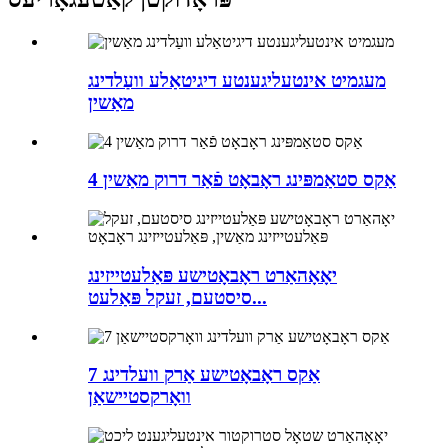
מעגמיט אינטעליגענטע דיגיטאַלע וועַלדינג
מאַשין
4 אַקס סטאַמפּינג ראָבאָט פֿאַר דרוק מאַשין
יאָאָהאַרט ראָבאָטישע פּאַלעטייזינג
סיסטעם, זעקל פּאַלעט...
7 אַקס ראָבאָטישע אַרק וועלדינג
וואָרקסטיישאַן