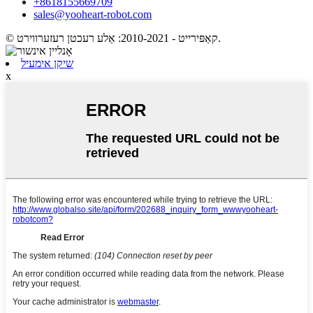
+8618155669709
sales@yooheart-robot.com
© קאַפּירייט - 2010-2021: אַלע רעכטן רעזערווירט.
שיקן אימעיל
x