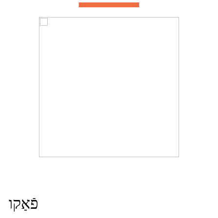
פֿאַקו