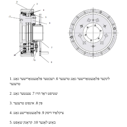
1. לינקער פּלאַנעטאַרישער גאַנג טרעגער 6. רעכטער פּלאַנעטאַרישער גאַנג
טרעגער
2. שטיפט ראָד הויז 7. צענטער גאַנג
3. פּין 8. אינפוט טרעגער
4. ציקלאָיד דיסק 9. פּלאַנעטאַרישע גאַנג
5. באַזע לאַגער 10. קראַנק שאַפט