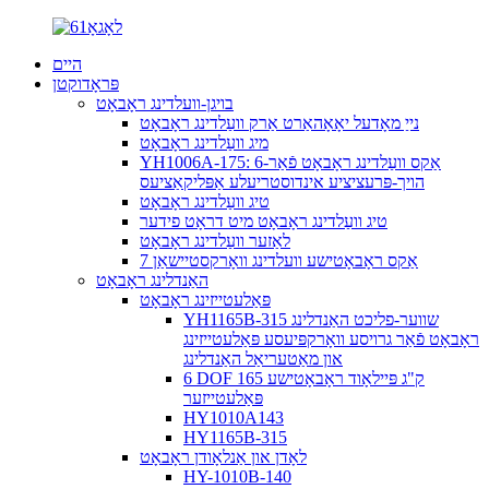
היים
פּראָדוקטן
בויגן-וועלדינג ראָבאָט
נייַ מאָדעל יאָאָהאַרט אַרק וועַלדינג ראָבאָט
מיג וועַלדינג ראָבאָט
YH1006A-175: 6-אַקס וועַלדינג ראָבאָט פֿאַר
הויך-פּרעציציע אינדוסטריעלע אַפּליקאַציעס
טיג וועַלדינג ראָבאָט
טיג וועַלדינג ראָבאָט מיט דראָט פידער
לאַזער וועַלדינג ראָבאָט
7 אַקס ראָבאָטישע וועלדינג וואָרקסטיישאַן
האַנדלינג ראָבאָט
פּאַלעטייזינג ראָבאָט
YH1165B-315 שווער-פליכט האַנדלינג
ראָבאָט פֿאַר גרויסע וואָרקפּיעסע פּאַלעטייזינג
און מאַטעריאַל האַנדלינג
6 DOF 165 ק"ג פּיילאָוד ראָבאָטישע
פּאַלעטייזער
HY1010A143
HY1165B-315
לאָדן און אַנלאָודן ראָבאָט
HY-1010B-140