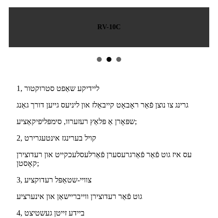
RV-27C
1, ליידיקע שאַפט סטרוקטור
גרינג צו נוצן פֿאַר ראָבאָט קייבאַלז און ליניעס גייען דורך גאַנג
שפּאָרן אַ פּלאַץ רעזערוו, סימפּליפיקאַציע;
2, קויל בערינגז אינטעגרירט
עס איז גוט פֿאַר פֿאַרגרעסערן פֿאַרלעסלעכקייט און רעדוצירן
קאָסטן;
3, צוויי-שטאַפּל רעדוקציע
גוט פֿאַר רעדוצירן ווייבריישאַן און אינערציע
4, ביידע זייטן געשטיצט