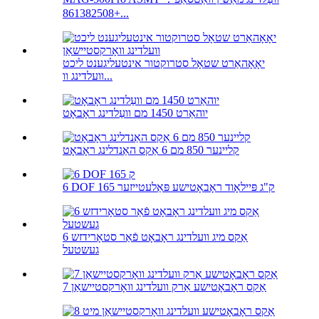
+861382508...
יאָאָהאַרט שטאָל סטרוקטור אינטעליגענט ליכט
וועלדינג וו...
יוהאַרט 1450 מם וועַלדינג ראָבאָט
קליינער 850 מם 6 אַקס האַנדלינג ראָבאָט
6 DOF 165 ק"ג פּיילאָוד ראָבאָטישע פּאַלעטייזער
6 אַקס מיג וועלדינג ראָבאָט פֿאַר סטאָרידזש
געשטעל
7 אַקס ראָבאָטישע אַרק וועלדינג וואָרקסטיישאַן