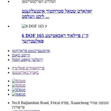
יאָהאַרט שטאָל סטרוקטור אינטעליגענט
ליכט וועַלסט ...
6 DOF 165 ק"ג פּיילאָוד ראָבאָטישע
פּאַלעטייזער
אויסגעצייכנטע פּראָדוקטן
הייסע טאַגס
זייטלעך מאַפּע.קסמל
פּריוואַטקייט פּאָליטיק
באַניץ־באַדינגונגען
No.8 Baijianshan Road, Feicai אָפיס, Xuancheng שטאָט אַנהוי
פּראָווינץ