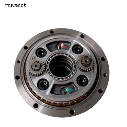
פֿעיִטשערז