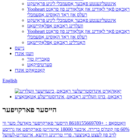
אינטעליגענטע פאָכער אַסעמבלי ליניע פּראָיעקט
Yooheart ראָבאָט פֿאַר לאָודינג און אַנלאָודינג פון פראָנט
רעלס און ראָד האָוסינג אַסעמבלי
אינטעליגענטע פאָכער אַסעמבלי ליניע פּראָיעקט
וועלדינג ראָבאָט אַפּלאַקיישאַנז
Yooheart ראָבאָט פֿאַר לאָודינג און אַנלאָודינג פון פראָנט
רעלס און ראָד האָוסינג אַסעמבלי
האַנדלינג ראָבאָט אַפּלאַקיישאַנז
נייעס
וועגן אונדז
פאַבריק טור
סערטיפיקאַט
קאָנטאַקט אונדז
English
הייסער פארקויפער
וואַטסאַפּ：+8618155669709 הייסער פארקויפער מאָדעל: מער ווי
60% פון קונה'ס ברירה. איבער 18000 איינהייטן פארקויפט און גרויסע
לויב פון לעצט באַניצער. פריי טריינינג ווידעא. איינטריט-לעוועל