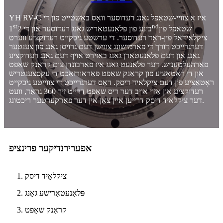
YH RV-C איז אַ צוויי-שטאַפּל גאַנג רעדוסער וואָס באַשטייט פון די
st
nd
שטאפל פון
בינע פון ​​פּלאַנעטאַריש גאַנג רעדוסער און די 2
1
ציקלאידאל פּין-ראָד רעדוסער. די ערשטע גיכקייט רעדוקציע ווערט
דערגרייכט דורך די פארמישונג צווישן דעם גרויסן גאַנג פון צענטער
גאַנג און דעם פּלאַנעטאַרן גאַנג באזירט אויף דעם גאַנג רעדוקציע
פאַרהעלטעניש. דער פּלאַנעט גאַנג איז פארבונדן צום קראַנק שאַפט
און די ראָטאַציע פון ​​קראַנק שאַפט פאַראורזאַכט די עקסצענטריש
ראָטאַציע פון ​​דעם ציקלאיד דיסק. דאָס דערגרייכט די צווייטע גיכקייט
רעדוקציע און אַזוי אויב דער ריס שאַפט דרייט זיך 360 גראַד, וועט
דער ציקלאיד דיסק דרייען איין צאָן אין דער פאַרקערטער ריכטונג.
אפערירנדיקער פרינציפ
1. ציקלאָיד דיסק
2. פּלאַנעטאַרישע גאַנג
3. קראַנק שאַפט