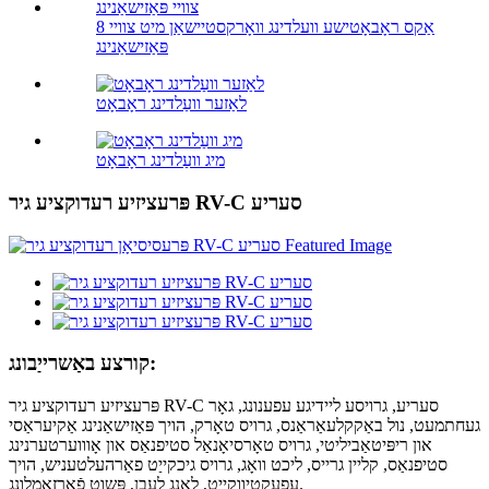
8 אַקס ראָבאָטישע וועלדינג וואָרקסטיישאַן מיט צוויי
פּאַזישאַנינג
לאַזער וועַלדינג ראָבאָט
מיג וועַלדינג ראָבאָט
פּרעציזיע רעדוקציע גיר RV-C סעריע
קורצע באַשרייַבונג:
פּרעציזיע רעדוקציע גיר RV-C סעריע, גרויסע ליידיגע עפענונג, גאָר
געחתמעט, נול באַקקלעאַראַנס, גרויס טאָרק, הויך פּאַזישאַנינג אַקיעראַסי
און ריפּיטאַביליטי, גרויס טאָרסיאָנאַל סטיפנאַס און אָוווערטערנינג
סטיפנאַס, קליין גרייס, ליכט וואָג, גרויס גיכקייַט פאַרהעלטעניש, הויך
עפעקטיווקייַט, לאַנג לעבן, פּשוט פֿאַרזאַמלונג.