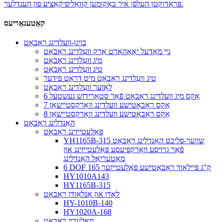
פּראָדוקטן העלפֿן איר באַקומען קוואַליפיקאַציע פון ​​הענדלער.
קאַטעגאָריעס
בויגן-וועלדינג ראָבאָט
נייַ מאָדעל יאָאָהאַרט אַרק וועַלדינג ראָבאָט
מיג וועַלדינג ראָבאָט
טיג וועַלדינג ראָבאָט
טיג וועַלדינג ראָבאָט מיט דראָט פידער
לאַזער וועַלדינג ראָבאָט
6 אַקס מיג וועלדינג ראָבאָט פֿאַר סטאָרידזש געשטעל
7 אַקס ראָבאָטישע וועלדינג וואָרקסטיישאַן
8 אַקס ראָבאָטישע וועלדינג וואָרקסטיישאַן
האַנדלינג ראָבאָט
פּאַלעטייזינג ראָבאָט
YH1165B-315 שווער-פליכט האַנדלינג ראָבאָט
פֿאַר גרויסע וואָרקפּיעסע פּאַלעטייזינג און
מאַטעריאַל האַנדלינג
6 DOF 165 ק"ג פּיילאָוד ראָבאָטישע פּאַלעטייזער
HY1010A143
HY1165B-315
לאָדן און אַנלאָודן ראָבאָט
HY-1010B-140
HY1020A-168
מאָלערײַ ראָבאָט