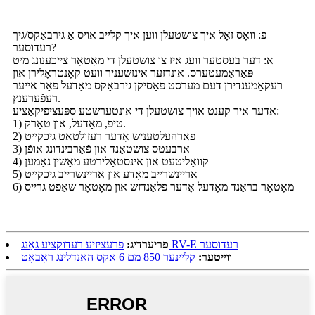
פ: וואָס זאָל איך צושטעלן ווען איך קלייב אויס אַ גירבאַקס/גיך
רעדוסער?
א: דער בעסטער וועג איז צו צושטעלן די מאָטאָר צייכענונג מיט
פּאַראַמעטערס. אונדזער אינזשעניר וועט קאָנטראָלירן און
רעקאָמענדירן דעם מערסט פּאַסיקן גירבאַקס מאָדעל פֿאַר אייער
רעפֿערענץ.
אדער איר קענט אויך צושטעלן די אונטערשטע ספּעציפיקאַציע:
1) טיפ, מאָדעל, און טאָרק.
2) פאַרהעלטעניש אָדער רעזולטאַט גיכקייט
3) ארבעטס צושטאַנד און פֿאַרבינדונג אופֿן
4) קוואַליטעט און אינסטאַלירטע מאַשין נאָמען
5) אַרייַנשרייַב מאָדע און אַרייַנשרייַב גיכקייט
6) מאָטאָר בראַנד מאָדעל אָדער פלאַנדזש און מאָטאָר שאַפט גרייס
פּרעציזיע רעדוקציע גאַנג RV-E רעדוסער
פריערדיג:
ווייטער:
קליינער 850 מם 6 אַקס האַנדלינג ראָבאָט