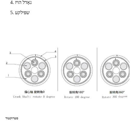
4. נאָדל הויז
5. שפּילקע
סטרוקטור