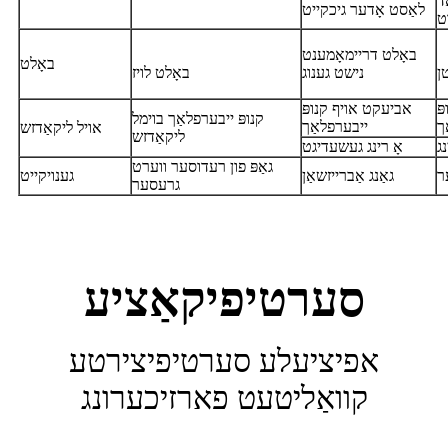
ד
לאַסט אָדער גיכקייט
ט
באָלט דריימאָמענט
באָלט
ן
נישט גענוג
באָלט לויז
ּ
אביעקט אויף קנופּ
קנופּ ייבערפלאַך בוימל
ך
ייבערפלאַך
אויל ליקאַדזש
ליקאַדזש
נג
אָ רינג געשעדיגט
גאַפּ פון רעדוסער ווערט
ר
גאַנג אַברייזשאַן
גענויקייט
גרעסער
סערטיפיקאַציע
אפיציעלע סערטיפיצירטע
קוואַליטעט פארזיכערונג