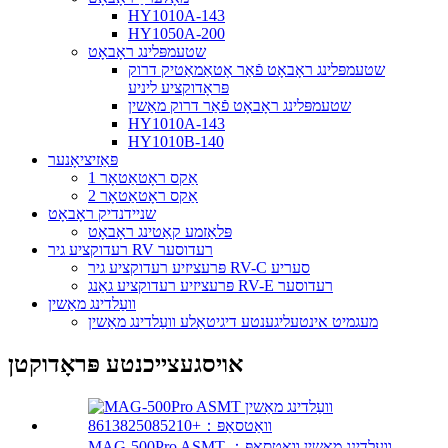
HY1010A-143
HY1050A-200
שטעמפּלינג ראָבאָט
שטעמפּלינג ראָבאָט פֿאַר אָטאַמאַטיק דרוק
פּראָדוקציע ליניע
שטעמפּלינג ראָבאָט פֿאַר דרוק מאַשין
HY1010A-143
HY1010B-140
פּאַזיציאָנער
1 אַקס ראָטאַטאָר
2 אַקס ראָטאַטאָר
שניידנדיק ראָבאָט
פּלאַזמע קאַטינג ראָבאָט
רעדוקציע גיר RV רעדוסער
פּרעציזיע רעדוקציע גיר RV-C סעריע
פּרעציזיע רעדוקציע גאַנג RV-E רעדוסער
וועַלדינג מאַשין
מעגמיט אינטעליגענטע דיגיטאַלע וועַלדינג מאַשין
אויסגעצייכנטע פּראָדוקטן
MAG-500Pro ASMT וועַלדינג מאַשין וואַטסאַפּ：