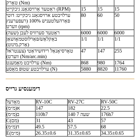
טאָרק (Nm)
15
15
15
ראַטעד אַרויסגאַנג גיכקייט (RPM)
50
60
80
ערלויבטע ארויסגאַנג גיכקייט: דוטי
פאַרהעלטעניש 100% (רעפערענץ
ווערט (rpm)
6000
6000
6000
ראַטעד סערוויס לעבן (שעה)
1/1
1/1
1/1
באַקלאַש/פאַרלוסטמאָושאַן
(אַרק.מינוט)
255
147
47
טאָרסיאָנאַל רידזשידאַטי (צענטראל
ווערט) (Nm/arc.min)
1764
980
868
ערלויבט מאָמענט (Nm)
11760
8820
5880
ערלויבטע שטופּ מאַסע (N)
דימענסיע גרייס
RV-50C
RV-27C
RV-10C
מאָדעל
22.5
182
147
א(מ״מ)
176h7
140 שעה 7
110h7
ב(מ״מ)
57
43
31
C(מם)
68
57.5
49.5
ד(מ״מ)
34.35±0.65
31.35±0.65
26.35±0.6
E(מ״מ)