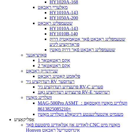
HY1020A-168
מאָלערײַ ראָבאָט
HY1010A-143
HY1050A-200
שטעמפּלינג ראָבאָט
HY1010A-143
HY1010B-140
שטעמפּלינג ראָבאָט פֿאַר אָטאַמאַטיק דרוק
פּראָדוקציע ליניע
שטעמפּלינג ראָבאָט פֿאַר דרוק מאַשין
פּאַזיציאָנער
1 אַקס ראָטאַטאָר
2 אַקס ראָטאַטאָר
שניידנדיק ראָבאָט
פּלאַזמע קאַטינג ראָבאָט
רעדוקציע גיר RV רעדוסער
פּרעציזיע רעדוקציע גיר RV-C סעריע
פּרעציזיע רעדוקציע גאַנג RV-E רעדוסער
וועַלדינג מאַשין
MAG-500Pro ASMT וועַלדינג מאַשין וואַטסאַפּ：
+8613825085210
מעגמיט אינטעליגענטע דיגיטאַלע וועַלדינג מאַשין
אַפּליקאַציע
לאָודינג און אַנלאָודינג סיסטעם פֿאַר CNC מאַשין מיט
Honyen אינדוסטריעל ראָבאָט