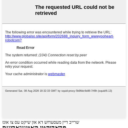
שרייב דיין מעסעדזש דא און שיקט עס צו אונז
פּראָדוקטן קאַטעגאָריעס