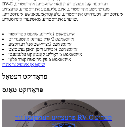
RV-C רעדוסער קען גענוצט ווערן פֿאַר: שיף-בויען אינדוסטריע,
מעדיצינישע אינדוסטריע, אינטעליגענטע אינדוסטריע, פּרעציזיע
אינדוסטריע, זיכערהייט אינדוסטריע, עלעקטראָמעכאַנישע אינדוסטריע,
שווערע אינדוסטריע, מאַשינערי אינדוסטריע.
אייגנשאפט 1:
ליידיגע שאַפט סטרוקטור
אייגנשאפט 2:
קויל בערינגז אינטעגרירט
אייגנשאפט 3:
צוויי-שטאַפּל רעדוקציע
אייגנשאפט 4:
ביידע זייטן האבן געשטיצט
אייגנשאפט 5:
ראָולינג קאָנטאַקט עלעמענטן
אייגנשאפט 6:
פּין-גיר סטרוקטור פּלאַן
שיקט אַן אימעיל צו אונדז
פּראָדוקט דעטאַל
פּראָדוקט טאַגס
פּרעציזיע רעדוקציע גיר RV-C סעריע
רעדוסער