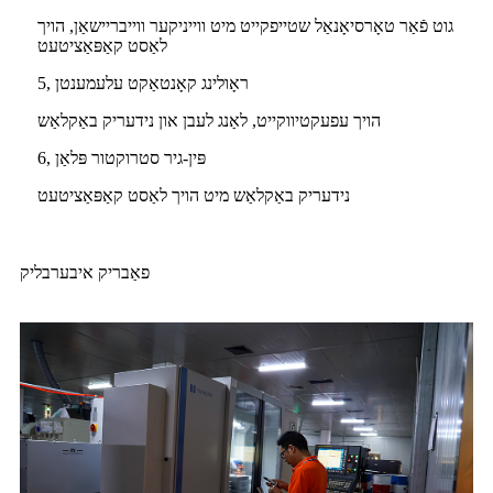
גוט פֿאַר טאָרסיאָנאַל שטייפקייט מיט ווייניקער ווייבריישאַן, הויך
לאַסט קאַפּאַציטעט
5, ראָולינג קאָנטאַקט עלעמענטן
הויך עפעקטיווקייט, לאַנג לעבן און נידעריק באַקלאַש
6, פּין-גיר סטרוקטור פּלאַן
נידעריק באַקלאַש מיט הויך לאַסט קאַפּאַציטעט
פאַבריק איבערבליק