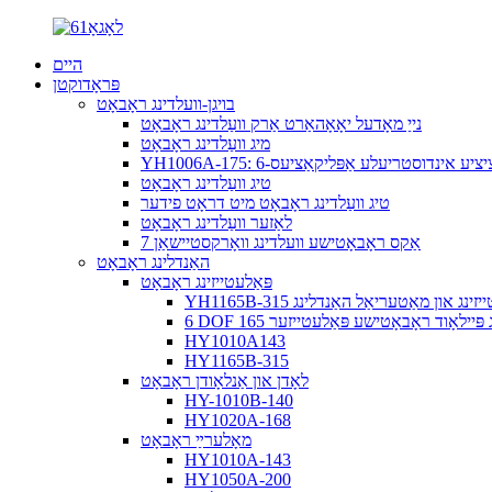
היים
פּראָדוקטן
בויגן-וועלדינג ראָבאָט
נייַ מאָדעל יאָאָהאַרט אַרק וועַלדינג ראָבאָט
מיג וועַלדינג ראָבאָט
ויך-פּרעציציע אינדוסטריעלע אַפּליקאַציעס
טיג וועַלדינג ראָבאָט
טיג וועַלדינג ראָבאָט מיט דראָט פידער
לאַזער וועַלדינג ראָבאָט
7 אַקס ראָבאָטישע וועלדינג וואָרקסטיישאַן
האַנדלינג ראָבאָט
פּאַלעטייזינג ראָבאָט
לעטייזינג און מאַטעריאַל האַנדלינג
DOF 1 ק"ג פּיילאָוד ראָבאָטישע פּאַלעטייזער
HY1010A143
HY1165B-315
לאָדן און אַנלאָודן ראָבאָט
HY-1010B-140
HY1020A-168
מאָלערײַ ראָבאָט
HY1010A-143
HY1050A-200