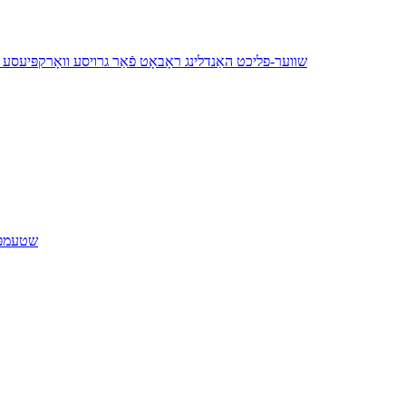
YH1165B-315 שווער-פליכט האַנדלינג ראָבאָט פֿאַר גרויסע וואָרקפּיע
שטעמפּל