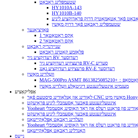
שטעמפּלינג ראָבאָט
HY1010A-143
HY1010B-140
באָט פֿאַר אָטאַמאַטיק דרוק פּראָדוקציע ליניע
שטעמפּלינג ראָבאָט פֿאַר דרוק מאַשין
פּאַזיציאָנער
1 אַקס ראָטאַטאָר
2 אַקס ראָטאַטאָר
שניידנדיק ראָבאָט
פּלאַזמע קאַטינג ראָבאָט
רעדוקציע גיר RV רעדוסער
פּרעציזיע רעדוקציע גיר RV-C סעריע
פּרעציזיע רעדוקציע גאַנג RV-E רעדוסער
וועַלדינג מאַשין
וואַטסאַפּ：+8613825085210
מעגמיט אינטעליגענטע דיגיטאַלע וועַלדינג מאַשין
אַפּליקאַציע
אינטעליגענטע פאָכער אַסעמבלי ליניע פּראָיעקט
ון אַנלאָודינג פון פראָנט רעלס און ראָד האָוסינג אַסעמבלי
אינטעליגענטע פאָכער אַסעמבלי ליניע פּראָיעקט
וועלדינג ראָבאָט אַפּלאַקיישאַנז
ון אַנלאָודינג פון פראָנט רעלס און ראָד האָוסינג אַסעמבלי
האַנדלינג ראָבאָט אַפּלאַקיישאַנז
נייעס