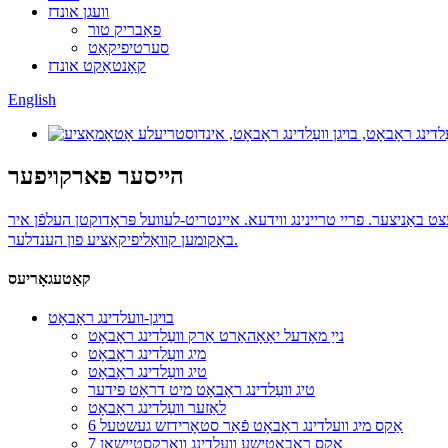
וועגן אונדז
פאַבריק טור
סערטיפיקאַט
קאָנטאַקט אונדז
English
הייסער פארקויפער
ירה. איבער 18000 איינהייטן פארקויפט און גרויסע לויב פון לעצט באַניצער. פריי טריינינג ווידעא. איינטריט-לעוועל פּראָדוקטן העלפֿן איר
באַקומען קוואַליפיקאַציע פון ​​הענדלער.
קאַטעגאָריעס
בויגן-וועלדינג ראָבאָט
נייַ מאָדעל יאָאָהאַרט אַרק וועַלדינג ראָבאָט
מיג וועַלדינג ראָבאָט
טיג וועַלדינג ראָבאָט
טיג וועַלדינג ראָבאָט מיט דראָט פידער
לאַזער וועַלדינג ראָבאָט
6 אַקס מיג וועלדינג ראָבאָט פֿאַר סטאָרידזש געשטעל
7 אַקס ראָבאָטישע וועלדינג וואָרקסטיישאַן