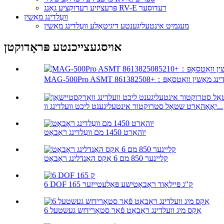
פּרעציזיע רעדוקציע גאַנג RV-E רעדוסער
וועַלדינג מאַשין
מעגמיט אינטעליגענטע דיגיטאַלע וועַלדינג מאַשין
אויסגעצייכנטע פּראָדוקטן
יאָאָהאַרט שטאָל סטרוקטור אינטעליגענט ליכט וועלדינג וו...
יוהאַרט 1450 מם וועַלדינג ראָבאָט
קליינער 850 מם 6 אַקס האַנדלינג ראָבאָט
6 DOF 165 ק"ג פּיילאָוד ראָבאָטישע פּאַלעטייזער
6 אַקס מיג וועלדינג ראָבאָט פֿאַר סטאָרידזש געשטעל