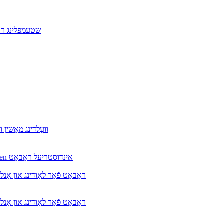
שטעמפּלינג ראָ
MAG-500Pro ASMT וועַלדינג מאַשין 
לאָודינג און אַנלאָודינג סיסטעם פֿאַר CNC מאַשין מיט Honyen אינדוסטריעל ראָבאָט
Yooheart ראָבאָט פֿאַר לאָודינג א
Yooheart ראָבאָט פֿאַר לאָודינג א