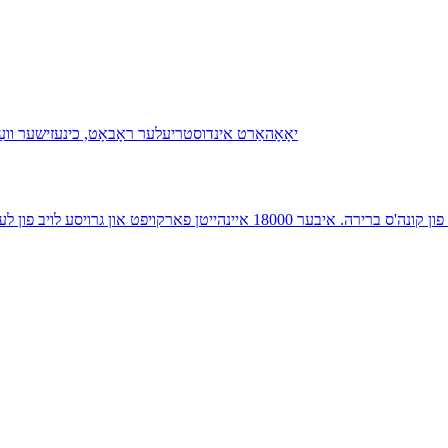
וואַטסאַפּ：+8618155669709 הייסער פארקויפער מאָדעל: מער ווי 60% פון קונה'ס בר