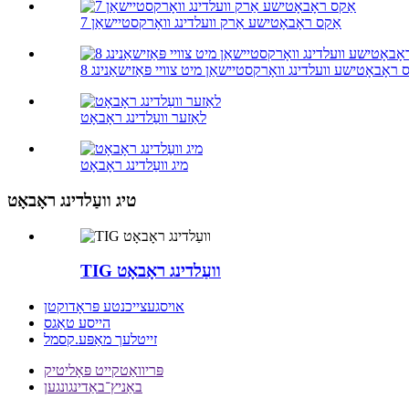
7 אַקס ראָבאָטישע אַרק וועלדינג וואָרקסטיישאַן
קס ראָבאָטישע וועלדינג וואָרקסטיישאַן מיט צוויי פּאַזישאַנינג
לאַזער וועַלדינג ראָבאָט
מיג וועַלדינג ראָבאָט
טיג וועַלדינג ראָבאָט
TIG וועַלדינג ראָבאָט
אויסגעצייכנטע פּראָדוקטן
הייסע טאַגס
זייטלעך מאַפּע.קסמל
פּריוואַטקייט פּאָליטיק
באַניץ־באַדינגונגען