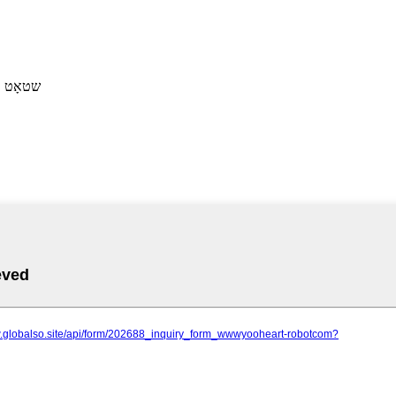
 Baijianshan Road, Feicai