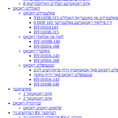
8 אַקס ראָבאָטישע וועלדינג וואָרקסטיישאַן
האַנדלינג ראָבאָט
פּאַלעטייזינג ראָבאָט
סע פּאַלעטייזינג און מאַטעריאַל האַנדלינג
6 DOF 165 ק"ג פּיילאָוד ראָבאָטישע פּאַלעטייזער
HY1010A143
HY1165B-315
לאָדן און אַנלאָודן ראָבאָט
HY-1010B-140
HY1020A-168
מאָלערײַ ראָבאָט
HY1010A-143
HY1050A-200
שטעמפּלינג ראָבאָט
ינג ראָבאָט פֿאַר אָטאַמאַטיק דרוק פּראָדוקציע ליניע
שטעמפּלינג ראָבאָט פֿאַר דרוק מאַשין
HY1010A-143
HY1010B-140
פּאַזיציאָנער
1 אַקס ראָטאַטאָר
2 אַקס ראָטאַטאָר
שניידנדיק ראָבאָט
פּלאַזמע קאַטינג ראָבאָט
רעדוקציע גיר RV רעדוסער
פּרעציזיע רעדוקציע גיר RV-C סעריע