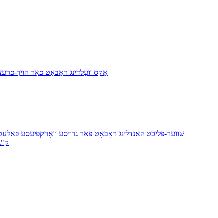
YH1006A-175: 6-אַקס וועַלדינג ראָבאָט פֿאַר ה
YH1165B-315 שווער-פליכט האַנדלינג ראָבאָט פֿאַר גרויסע וואָרקפּיעסע פּאַ
6 65