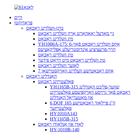
היים
פּראָדוקטן
בויגן-וועלדינג ראָבאָט
נייַ מאָדעל יאָאָהאַרט אַרק וועַלדינג ראָבאָט
מיג וועַלדינג ראָבאָט
YH1006A-175: 6-אַקס וועַלדינג ראָבאָט פֿאַר
הויך-פּרעציציע אינדוסטריעלע אַפּליקאַציעס
טיג וועַלדינג ראָבאָט
טיג וועַלדינג ראָבאָט מיט דראָט פידער
לאַזער וועַלדינג ראָבאָט
7 אַקס ראָבאָטישע וועלדינג וואָרקסטיישאַן
האַנדלינג ראָבאָט
פּאַלעטייזינג ראָבאָט
YH1165B-315 שווער-פליכט האַנדלינג
ראָבאָט פֿאַר גרויסע וואָרקפּיעסע פּאַלעטייזינג
און מאַטעריאַל האַנדלינג
6 DOF 165 ק"ג פּיילאָוד ראָבאָטישע
פּאַלעטייזער
HY1010A143
HY1165B-315
לאָדן און אַנלאָודן ראָבאָט
HY-1010B-140