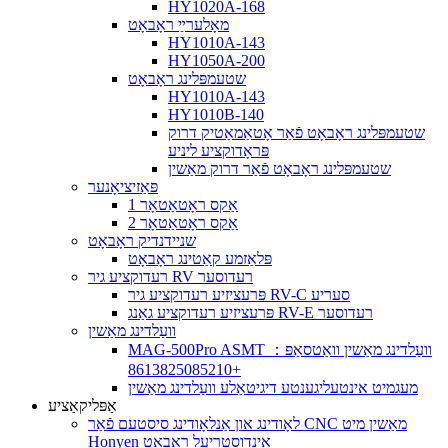
HY1020A-168
מאָלערײַ ראָבאָט
HY1010A-143
HY1050A-200
שטעמפּלינג ראָבאָט
HY1010A-143
HY1010B-140
שטעמפּלינג ראָבאָט פֿאַר אָטאַמאַטיק דרוק
פּראָדוקציע ליניע
שטעמפּלינג ראָבאָט פֿאַר דרוק מאַשין
פּאַזיציאָנער
1 אַקס ראָטאַטאָר
2 אַקס ראָטאַטאָר
שניידנדיק ראָבאָט
פּלאַזמע קאַטינג ראָבאָט
רעדוקציע גיר RV רעדוסער
פּרעציזיע רעדוקציע גיר RV-C סעריע
פּרעציזיע רעדוקציע גאַנג RV-E רעדוסער
וועַלדינג מאַשין
MAG-500Pro ASMT וועַלדינג מאַשין וואַטסאַפּ：
+8613825085210
מעגמיט אינטעליגענטע דיגיטאַלע וועַלדינג מאַשין
אַפּליקאַציע
לאָודינג און אַנלאָודינג סיסטעם פֿאַר CNC מאַשין מיט
Honyen אינדוסטריעל ראָבאָט