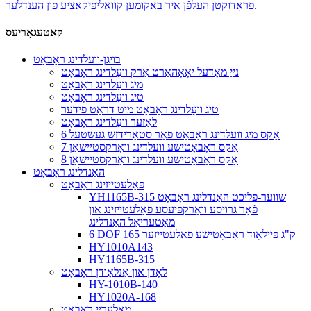
פּראָדוקטן העלפֿן איר באַקומען קוואַליפיקאַציע פון ​​הענדלער.
קאַטעגאָריעס
בויגן-וועלדינג ראָבאָט
נייַ מאָדעל יאָאָהאַרט אַרק וועַלדינג ראָבאָט
מיג וועַלדינג ראָבאָט
טיג וועַלדינג ראָבאָט
טיג וועַלדינג ראָבאָט מיט דראָט פידער
לאַזער וועַלדינג ראָבאָט
6 אַקס מיג וועלדינג ראָבאָט פֿאַר סטאָרידזש געשטעל
7 אַקס ראָבאָטישע וועלדינג וואָרקסטיישאַן
8 אַקס ראָבאָטישע וועלדינג וואָרקסטיישאַן
האַנדלינג ראָבאָט
פּאַלעטייזינג ראָבאָט
YH1165B-315 שווער-פליכט האַנדלינג ראָבאָט
פֿאַר גרויסע וואָרקפּיעסע פּאַלעטייזינג און
מאַטעריאַל האַנדלינג
6 DOF 165 ק"ג פּיילאָוד ראָבאָטישע פּאַלעטייזער
HY1010A143
HY1165B-315
לאָדן און אַנלאָודן ראָבאָט
HY-1010B-140
HY1020A-168
מאָלערײַ ראָבאָט