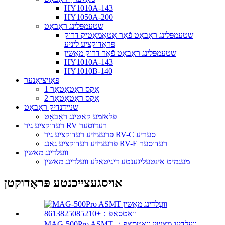
HY1010A-143
HY1050A-200
שטעמפּלינג ראָבאָט
שטעמפּלינג ראָבאָט פֿאַר אָטאַמאַטיק דרוק
פּראָדוקציע ליניע
שטעמפּלינג ראָבאָט פֿאַר דרוק מאַשין
HY1010A-143
HY1010B-140
פּאַזיציאָנער
1 אַקס ראָטאַטאָר
2 אַקס ראָטאַטאָר
שניידנדיק ראָבאָט
פּלאַזמע קאַטינג ראָבאָט
רעדוקציע גיר RV רעדוסער
פּרעציזיע רעדוקציע גיר RV-C סעריע
פּרעציזיע רעדוקציע גאַנג RV-E רעדוסער
וועַלדינג מאַשין
מעגמיט אינטעליגענטע דיגיטאַלע וועַלדינג מאַשין
אויסגעצייכנטע פּראָדוקטן
MAG-500Pro ASMT וועַלדינג מאַשין וואַטסאַפּ：