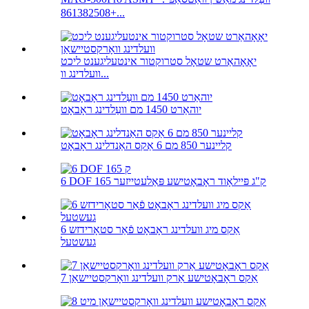
+861382508...
יאָאָהאַרט שטאָל סטרוקטור אינטעליגענט ליכט
וועלדינג וו...
יוהאַרט 1450 מם וועַלדינג ראָבאָט
קליינער 850 מם 6 אַקס האַנדלינג ראָבאָט
6 DOF 165 ק"ג פּיילאָוד ראָבאָטישע פּאַלעטייזער
6 אַקס מיג וועלדינג ראָבאָט פֿאַר סטאָרידזש
געשטעל
7 אַקס ראָבאָטישע אַרק וועלדינג וואָרקסטיישאַן