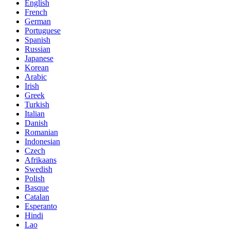
English
French
German
Portuguese
Spanish
Russian
Japanese
Korean
Arabic
Irish
Greek
Turkish
Italian
Danish
Romanian
Indonesian
Czech
Afrikaans
Swedish
Polish
Basque
Catalan
Esperanto
Hindi
Lao