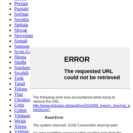
Persian
Punjabi
Serbian
Sesotho
Sinhala
Slovak
Slovenian
Somali
Samoan
Scots Gaelic
Shona
Sindhi
Sundanese
Swahili
Tajik
Tamil
Telugu
Thai
Ukrainian
Urdu
Uzbek
Vietnamese
Welsh
Xhosa
Yiddish