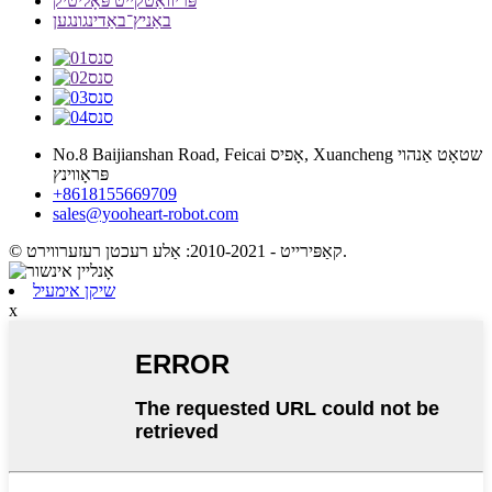
פּריוואַטקייט פּאָליטיק
באַניץ־באַדינגונגען
No.8 Baijianshan Road, Feicai אָפיס, Xuancheng שטאָט אַנהוי
פּראָווינץ
+8618155669709
sales@yooheart-robot.com
© קאַפּירייט - 2010-2021: אַלע רעכטן רעזערווירט.
שיקן אימעיל
x