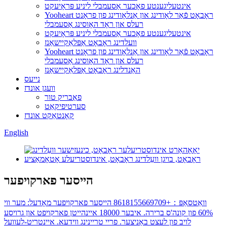
אינטעליגענטע פאָכער אַסעמבלי ליניע פּראָיעקט
Yooheart ראָבאָט פֿאַר לאָודינג און אַנלאָודינג פון פראָנט
רעלס און ראָד האָוסינג אַסעמבלי
אינטעליגענטע פאָכער אַסעמבלי ליניע פּראָיעקט
וועלדינג ראָבאָט אַפּלאַקיישאַנז
Yooheart ראָבאָט פֿאַר לאָודינג און אַנלאָודינג פון פראָנט
רעלס און ראָד האָוסינג אַסעמבלי
האַנדלינג ראָבאָט אַפּלאַקיישאַנז
נייעס
וועגן אונדז
פאַבריק טור
סערטיפיקאַט
קאָנטאַקט אונדז
English
הייסער פארקויפער
וואַטסאַפּ：+8618155669709 הייסער פארקויפער מאָדעל: מער ווי
60% פון קונה'ס ברירה. איבער 18000 איינהייטן פארקויפט און גרויסע
לויב פון לעצט באַניצער. פריי טריינינג ווידעא. איינטריט-לעוועל