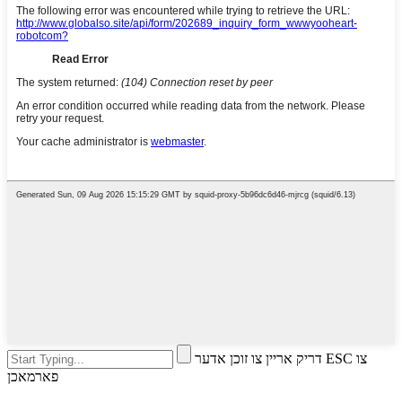
דריק אריין צו זוכן אדער ESC צו
פארמאכן