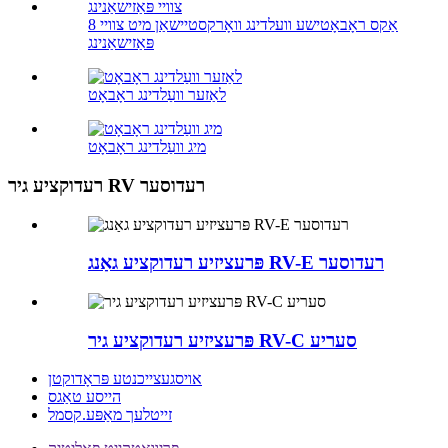
8 אַקס ראָבאָטישע וועלדינג וואָרקסטיישאַן מיט צוויי
פּאַזישאַנינג
לאַזער וועַלדינג ראָבאָט
מיג וועַלדינג ראָבאָט
רעדוקציע גיר RV רעדוסער
פּרעציזיע רעדוקציע גאַנג RV-E רעדוסער
פּרעציזיע רעדוקציע גיר RV-C סעריע
אויסגעצייכנטע פּראָדוקטן
הייסע טאַגס
זייטלעך מאַפּע.קסמל