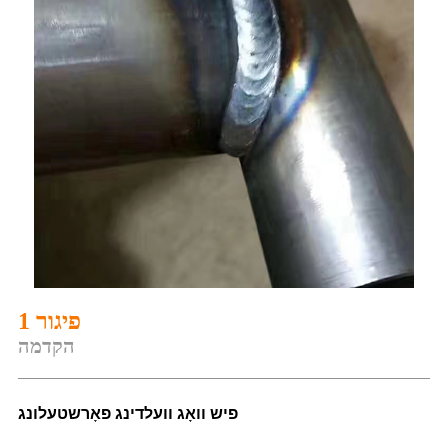
פיגור 1
הקדמה
פיש וואָג וועלדינג פאָרשטעלונג