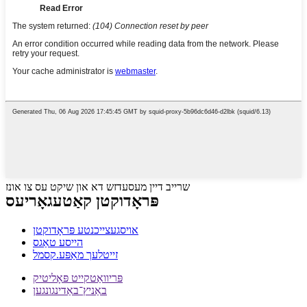
שרייב דיין מעסעדזש דא און שיקט עס צו אונז
פּראָדוקטן קאַטעגאָריעס
אויסגעצייכנטע פּראָדוקטן
הייסע טאַגס
זייטלעך מאַפּע.קסמל
פּריוואַטקייט פּאָליטיק
באַניץ־באַדינגונגען