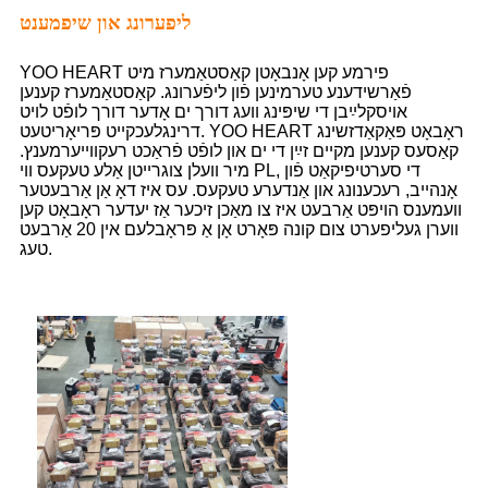
ליפערונג און שיפמענט
YOO HEART פירמע קען אָנבאָטן קאַסטאַמערז מיט
פֿאַרשידענע טערמינען פֿון ליפֿערונג. קאַסטאַמערז קענען
אויסקלײַבן די שיפּינג וועג דורך ים אָדער דורך לופֿט לויט
דרינגלעכקייט פּריאָריטעט. YOO HEART ראָבאָט פּאַקאַדזשינג
קאַסעס קענען מקיים זײַן די ים און לופֿט פֿראַכט רעקווייערמענץ.
מיר וועלן צוגרייטן אַלע טעקעס ווי PL, די סערטיפיקאַט פֿון
אָנהייב, רעכענונג און אַנדערע טעקעס. עס איז דאָ אַן אַרבעטער
וועמענס הויפּט אַרבעט איז צו מאַכן זיכער אַז יעדער ראָבאָט קען
ווערן געליפערט צום קונה פּאָרט אָן אַ פּראָבלעם אין 20 אַרבעט
טעג.