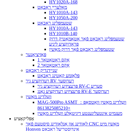
HY1020A-168
מאָלערײַ ראָבאָט
HY1010A-143
HY1050A-200
שטעמפּלינג ראָבאָט
HY1010A-143
HY1010B-140
שטעמפּלינג ראָבאָט פֿאַר אָטאַמאַטיק דרוק
פּראָדוקציע ליניע
שטעמפּלינג ראָבאָט פֿאַר דרוק מאַשין
פּאַזיציאָנער
1 אַקס ראָטאַטאָר
2 אַקס ראָטאַטאָר
שניידנדיק ראָבאָט
פּלאַזמע קאַטינג ראָבאָט
רעדוקציע גיר RV רעדוסער
פּרעציזיע רעדוקציע גיר RV-C סעריע
פּרעציזיע רעדוקציע גאַנג RV-E רעדוסער
וועַלדינג מאַשין
MAG-500Pro ASMT וועַלדינג מאַשין וואַטסאַפּ：
+8613825085210
מעגמיט אינטעליגענטע דיגיטאַלע וועַלדינג מאַשין
אַפּליקאַציע
לאָודינג און אַנלאָודינג סיסטעם פֿאַר CNC מאַשין מיט
Honyen אינדוסטריעל ראָבאָט