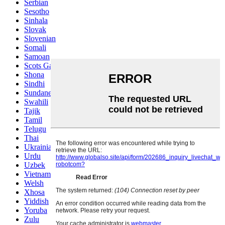
Serbian
Sesotho
Sinhala
Slovak
Slovenian
Somali
Samoan
Scots Gaelic
Shona
Sindhi
Sundanese
Swahili
Tajik
Tamil
Telugu
Thai
Ukrainian
Urdu
Uzbek
Vietnamese
Welsh
Xhosa
Yiddish
Yoruba
Zulu