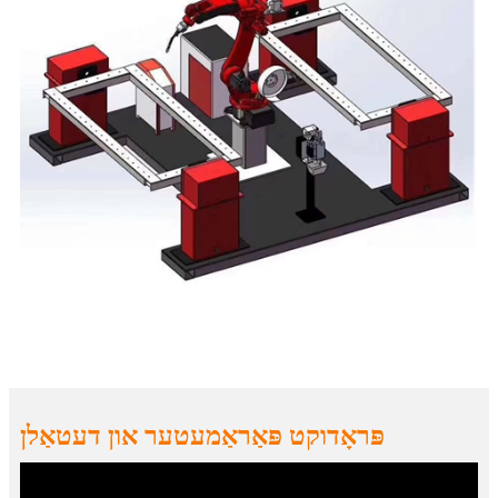
פּראָדוקט פּאַראַמעטער און דעטאַלן