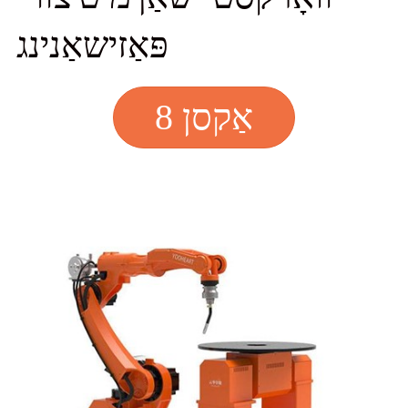
פּאַזישאַנינג
8 אַקסן