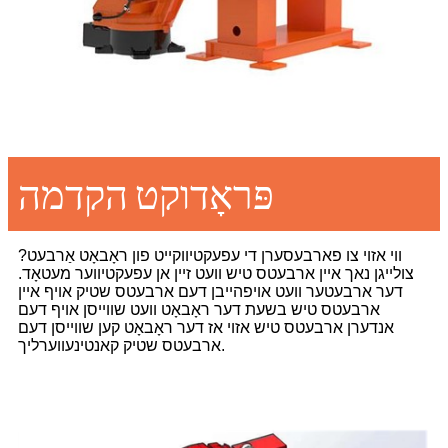
פּראָדוקט הקדמה
ווי אזוי צו פארבעסערן די עפעקטיווקייט פון ראָבאָט אַרבעט?
צולייגן נאך איין ארבעטס טיש וועט זיין אן עפעקטיווער מעטאָד.
דער ארבעטער וועט אויפהייבן דעם ארבעטס שטיק אויף איין
ארבעטס טיש בשעת דער ראָבאָט וועט שווייסן אויף דעם
אנדערן ארבעטס טיש אזוי אז דער ראָבאָט קען שווייסן דעם
ארבעטס שטיק קאנטינעווערליך.