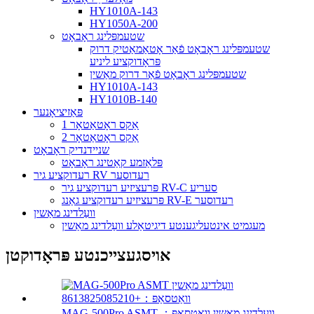
HY1010A-143
HY1050A-200
שטעמפּלינג ראָבאָט
שטעמפּלינג ראָבאָט פֿאַר אָטאַמאַטיק דרוק
פּראָדוקציע ליניע
שטעמפּלינג ראָבאָט פֿאַר דרוק מאַשין
HY1010A-143
HY1010B-140
פּאַזיציאָנער
1 אַקס ראָטאַטאָר
2 אַקס ראָטאַטאָר
שניידנדיק ראָבאָט
פּלאַזמע קאַטינג ראָבאָט
רעדוקציע גיר RV רעדוסער
פּרעציזיע רעדוקציע גיר RV-C סעריע
פּרעציזיע רעדוקציע גאַנג RV-E רעדוסער
וועַלדינג מאַשין
מעגמיט אינטעליגענטע דיגיטאַלע וועַלדינג מאַשין
אויסגעצייכנטע פּראָדוקטן
MAG-500Pro ASMT וועַלדינג מאַשין וואַטסאַפּ：