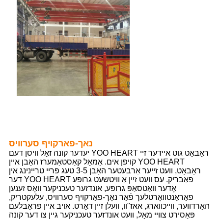
נאך-פארקויף סערוויס
יעדער קונה זאָל וויסן דעם YOO HEART ראָבאָט גוט איידער זיי
קויפן אים. אַמאָל קאַסטאַמערז האָבן איין YOO HEART
ראָבאָט, וועט זייער אַרבעטער האָבן 3-5 טעג פריי טריינינג אין
דער YOO HEART פאַבריק. עס וועט זיין אַ וויטשעט גרופּע
אָדער וואַטסאַפּ גרופּע, אונדזער טעכניקער וואָס זענען
פאַראַנטוואָרטלעך פֿאַר נאָך-פאַרקויף סערוויס, עלעקטריק,
האַרדווער, ווייכווארג, אאז"וו, וועלן זיין דאָרט. אויב איין פּראָבלעם
פּאַסירט צוויי מאָל, וועט אונדזער טעכניקער גיין צו דער קונה