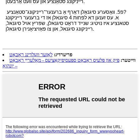
רייניקונג סטאַנציע און עס וועט אַרבעטן.
פ5. וואָסערע סיגנאַלן דאַרף אַ ברענער־רייניקונג־סטאַנציע?
א. עס זענען דא לפחות 4 סיגנאלן אז די ברענער רייניקונג
סטאנציע איז נויטיג: שנייד דראָט סיגנאלן, שפּריץ אויל סיגנאל,
רייניקונג סיגנאל, און צו פּאַזיציאָנירן סיגנאלן.
פריערדיג:
לאַזער וועַלדינג ראָבאָט
ווייטער:
פּיק און פּלעיס ראָבאָט ספּעסיפיקאַציעס - מאָלערײַ ראָבאָט
– יונהואַ