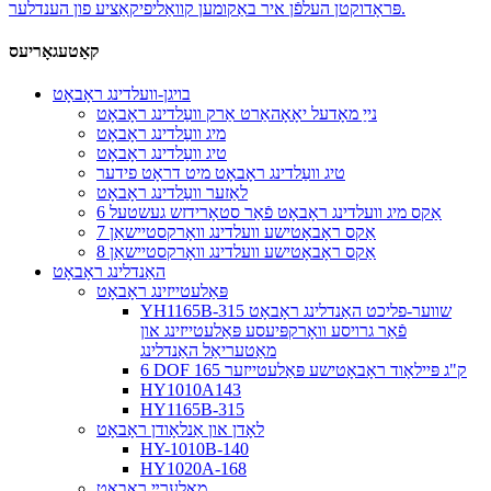
פּראָדוקטן העלפֿן איר באַקומען קוואַליפיקאַציע פון ​​הענדלער.
קאַטעגאָריעס
בויגן-וועלדינג ראָבאָט
נייַ מאָדעל יאָאָהאַרט אַרק וועַלדינג ראָבאָט
מיג וועַלדינג ראָבאָט
טיג וועַלדינג ראָבאָט
טיג וועַלדינג ראָבאָט מיט דראָט פידער
לאַזער וועַלדינג ראָבאָט
6 אַקס מיג וועלדינג ראָבאָט פֿאַר סטאָרידזש געשטעל
7 אַקס ראָבאָטישע וועלדינג וואָרקסטיישאַן
8 אַקס ראָבאָטישע וועלדינג וואָרקסטיישאַן
האַנדלינג ראָבאָט
פּאַלעטייזינג ראָבאָט
YH1165B-315 שווער-פליכט האַנדלינג ראָבאָט
פֿאַר גרויסע וואָרקפּיעסע פּאַלעטייזינג און
מאַטעריאַל האַנדלינג
6 DOF 165 ק"ג פּיילאָוד ראָבאָטישע פּאַלעטייזער
HY1010A143
HY1165B-315
לאָדן און אַנלאָודן ראָבאָט
HY-1010B-140
HY1020A-168
מאָלערײַ ראָבאָט