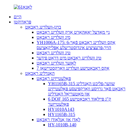
היים
פּראָדוקטן
בויגן-וועלדינג ראָבאָט
נייַ מאָדעל יאָאָהאַרט אַרק וועַלדינג ראָבאָט
מיג וועַלדינג ראָבאָט
YH1006A-175: 6-אַקס וועַלדינג ראָבאָט פֿאַר
הויך-פּרעציציע אינדוסטריעלע אַפּליקאַציעס
טיג וועַלדינג ראָבאָט
טיג וועַלדינג ראָבאָט מיט דראָט פידער
לאַזער וועַלדינג ראָבאָט
7 אַקס ראָבאָטישע וועלדינג וואָרקסטיישאַן
האַנדלינג ראָבאָט
פּאַלעטייזינג ראָבאָט
YH1165B-315 שווער-פליכט האַנדלינג
ראָבאָט פֿאַר גרויסע וואָרקפּיעסע פּאַלעטייזינג
און מאַטעריאַל האַנדלינג
6 DOF 165 ק"ג פּיילאָוד ראָבאָטישע
פּאַלעטייזער
HY1010A143
HY1165B-315
לאָדן און אַנלאָודן ראָבאָט
HY-1010B-140