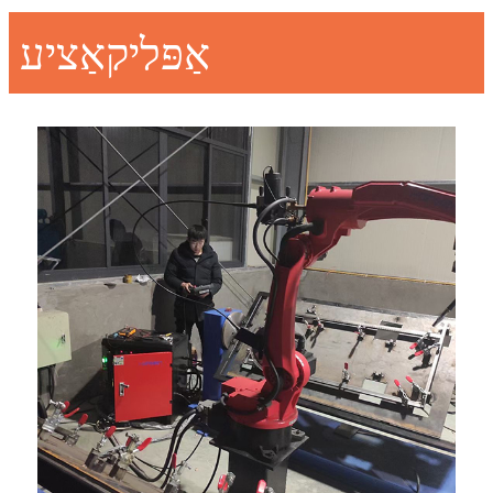
אַפּליקאַציע