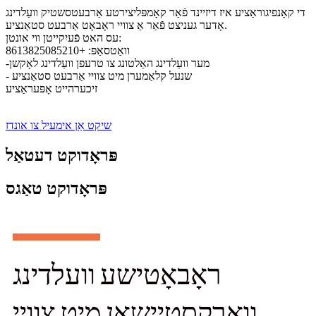
די קאָנפיגוראַציע איז דיזיינד פֿאַר קאָמפּליצירטע אַרבעטסשטיק וועַלדינג
אָדער געניצט פֿאַר אַ צוויי ראָבאָט אַרבעט סטאַנציע.
עס האט פֿעיִקייטן ווי אונטן:
וואַטסאַפּ: +8613825085210
-מער וועַלדינג האַלטונג צו טרעפן וועַלדינג לאָקשן
- שנעל קלאַמערן מיט צוויי אַרבעט סטאַנציע
זיכערהייט אָפּעראַציע
שיקט אַן אימעיל צו אונדז
פּראָדוקט דעטאַל
פּראָדוקט טאַגס
ראָבאָטישע וועלדינג
וואָרקסטיישאַן מיט צוויי