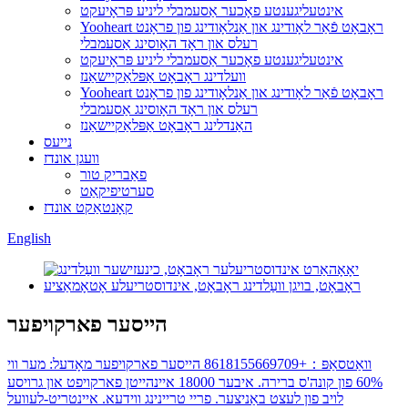
אינטעליגענטע פאָכער אַסעמבלי ליניע פּראָיעקט
Yooheart ראָבאָט פֿאַר לאָודינג און אַנלאָודינג פון פראָנט
רעלס און ראָד האָוסינג אַסעמבלי
אינטעליגענטע פאָכער אַסעמבלי ליניע פּראָיעקט
וועלדינג ראָבאָט אַפּלאַקיישאַנז
Yooheart ראָבאָט פֿאַר לאָודינג און אַנלאָודינג פון פראָנט
רעלס און ראָד האָוסינג אַסעמבלי
האַנדלינג ראָבאָט אַפּלאַקיישאַנז
נייעס
וועגן אונדז
פאַבריק טור
סערטיפיקאַט
קאָנטאַקט אונדז
English
הייסער פארקויפער
וואַטסאַפּ：+8618155669709 הייסער פארקויפער מאָדעל: מער ווי
60% פון קונה'ס ברירה. איבער 18000 איינהייטן פארקויפט און גרויסע
לויב פון לעצט באַניצער. פריי טריינינג ווידעא. איינטריט-לעוועל