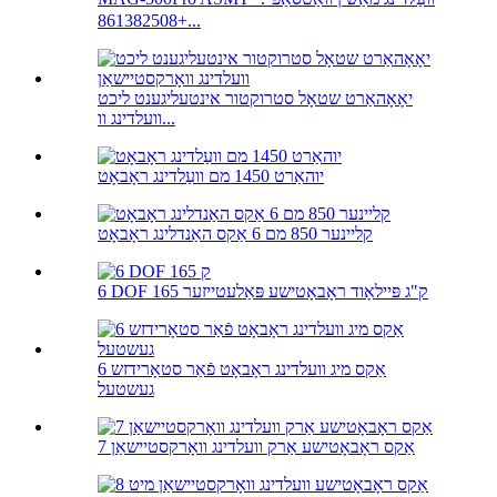
+861382508...
יאָאָהאַרט שטאָל סטרוקטור אינטעליגענט ליכט
וועלדינג וו...
יוהאַרט 1450 מם וועַלדינג ראָבאָט
קליינער 850 מם 6 אַקס האַנדלינג ראָבאָט
6 DOF 165 ק"ג פּיילאָוד ראָבאָטישע פּאַלעטייזער
6 אַקס מיג וועלדינג ראָבאָט פֿאַר סטאָרידזש
געשטעל
7 אַקס ראָבאָטישע אַרק וועלדינג וואָרקסטיישאַן