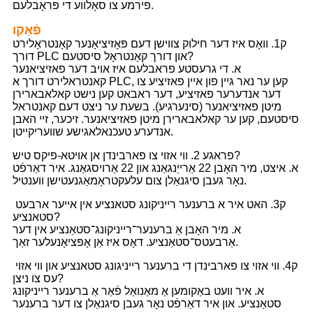
פירמע צו סאָלווע די פּראָבלעם.
פֿאַקו
ק1. וואָס איז דער חילוק צווישן דעם פּאָזיציאָנער קאָנטראָלירט
דורך PLC און דורך קאָנטראָל סיסטעם?
א. די גרעסטע פראבלעם איז אויב דער פאזיציאנער
קאנטראלירט דורך א PLC, קען ער נאר גיין פון איין פאזיציע צו
דער אנדערער פאזיציע, דער ראבאט קען נישט קאלאבארירן
מיטן פאזיציאנער (סינערגיע). בשעת ער ניצט דעם קאנטראל
סיסטעם, קען ער קאלאבארירן מיטן פאזיציאנער. זיכער, זיי האבן
אנדערע טעכנאלאגישע שוועריקייטן.
פראגע 2. ווי אזוי צו פארבינדן אן אויטא-פיקס טיש?
א. איצט, מיר האָבן 22 אַרייַנגאַנג און 22 אַרויסגאַנג. איר דאַרפֿט
נאָר געבן סיגנאַלן צום עלעקטראָמאַגנעטישן ווענטיל.
ק3. האט איר א ברענער רייניקונג סטאנציע אין אייער ארבעט
סטאנציע?
א. מיר האָבן אַ ברענער־רייניקונג־סטאַנציע אין דער
אַרבעטס־סטאַנציע. דאָס איז אַן אָפּציאָנעלער זאַך.
ק4. ווי אזוי צו פארבינדן די ברענער רייניגונג סטאנציע און ווי אזוי
עס צו ניצן?
א. איר וועט באַקומען אַ מאַנואַל פֿאַר אַ ברענער רייניקונג
סטאַנציע. און איר דאַרפֿט נאָר געבן סיגנאַלן צו דער ברענער