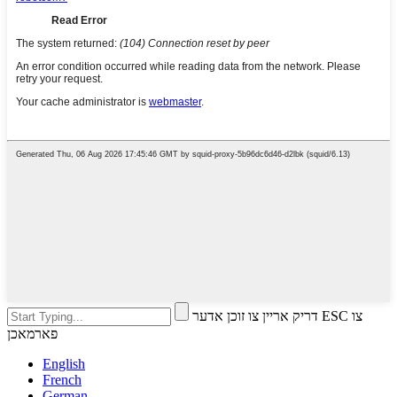
דריק אריין צו זוכן אדער ESC צו
פארמאכן
English
French
German