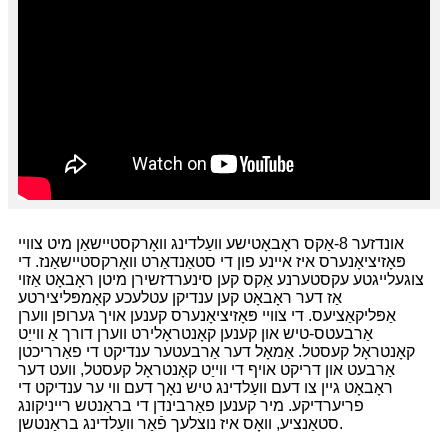
אונדזער 8-אַקס ראָבאָטישע וועַלדינג וואָרקסטיישאַן מיט צוויי
פּאָזיציאָנערס איז איינע פון ​​די סטאַנדאַרט וואָרקסטיישאַנז. די
צוגעלייגטע עקסטערנע אַקס קען סינערדזשירן מיטן ראָבאָט אַזוי
אַז דער ראָבאָט קען ענדיקן עטלעכע קאָמפּליצירטע
אַפּליקאַציעס. די צוויי פּאָזיציאָנערס קענען אויך גערופן ווערן
אַרבעטס-טיש און קענען קאָנטראָלירט ווערן דורך אַ ווייַט
קאָנטראָל קעסטל. אַמאָל דער אַרבעטער ענדיקט די פאַרריכטן
אַרבעט און דריקט אויף די ווייַט קאָנטראָל קעסטל, וועט דער
ראָבאָט גיין צו דעם וועַלדינג טיש נאָך דעם ווי ער ענדיקט די
פריערדיקע. מיר קענען פאַרבינדן די בראַנטש רייניקונג
סטאַנציע, וואָס איז נוצלעך פֿאַר וועַלדינג בראַנטשן.