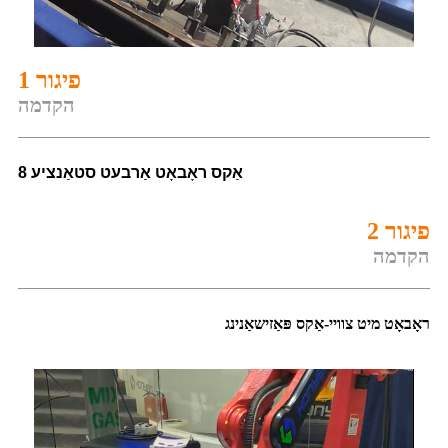
פיגור 1
הקדמה
8 אַקס ראָבאָט אַרבעט סטאַנציע
פיגור 2
הקדמה
ראָבאָט מיט צוויי-אַקס פּאַזישאַנינג