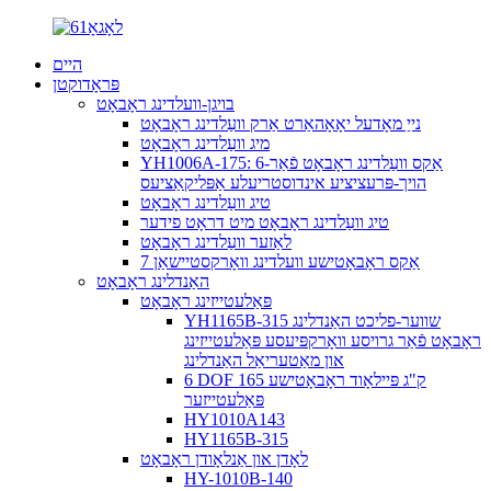
היים
פּראָדוקטן
בויגן-וועלדינג ראָבאָט
נייַ מאָדעל יאָאָהאַרט אַרק וועַלדינג ראָבאָט
מיג וועַלדינג ראָבאָט
YH1006A-175: 6-אַקס וועַלדינג ראָבאָט פֿאַר
הויך-פּרעציציע אינדוסטריעלע אַפּליקאַציעס
טיג וועַלדינג ראָבאָט
טיג וועַלדינג ראָבאָט מיט דראָט פידער
לאַזער וועַלדינג ראָבאָט
7 אַקס ראָבאָטישע וועלדינג וואָרקסטיישאַן
האַנדלינג ראָבאָט
פּאַלעטייזינג ראָבאָט
YH1165B-315 שווער-פליכט האַנדלינג
ראָבאָט פֿאַר גרויסע וואָרקפּיעסע פּאַלעטייזינג
און מאַטעריאַל האַנדלינג
6 DOF 165 ק"ג פּיילאָוד ראָבאָטישע
פּאַלעטייזער
HY1010A143
HY1165B-315
לאָדן און אַנלאָודן ראָבאָט
HY-1010B-140