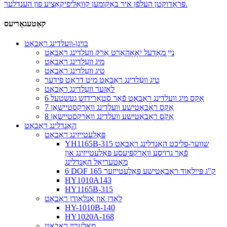
פּראָדוקטן העלפֿן איר באַקומען קוואַליפיקאַציע פון ​​הענדלער.
קאַטעגאָריעס
בויגן-וועלדינג ראָבאָט
נייַ מאָדעל יאָאָהאַרט אַרק וועַלדינג ראָבאָט
מיג וועַלדינג ראָבאָט
טיג וועַלדינג ראָבאָט
טיג וועַלדינג ראָבאָט מיט דראָט פידער
לאַזער וועַלדינג ראָבאָט
6 אַקס מיג וועלדינג ראָבאָט פֿאַר סטאָרידזש געשטעל
7 אַקס ראָבאָטישע וועלדינג וואָרקסטיישאַן
8 אַקס ראָבאָטישע וועלדינג וואָרקסטיישאַן
האַנדלינג ראָבאָט
פּאַלעטייזינג ראָבאָט
YH1165B-315 שווער-פליכט האַנדלינג ראָבאָט
פֿאַר גרויסע וואָרקפּיעסע פּאַלעטייזינג און
מאַטעריאַל האַנדלינג
6 DOF 165 ק"ג פּיילאָוד ראָבאָטישע פּאַלעטייזער
HY1010A143
HY1165B-315
לאָדן און אַנלאָודן ראָבאָט
HY-1010B-140
HY1020A-168
מאָלערײַ ראָבאָט