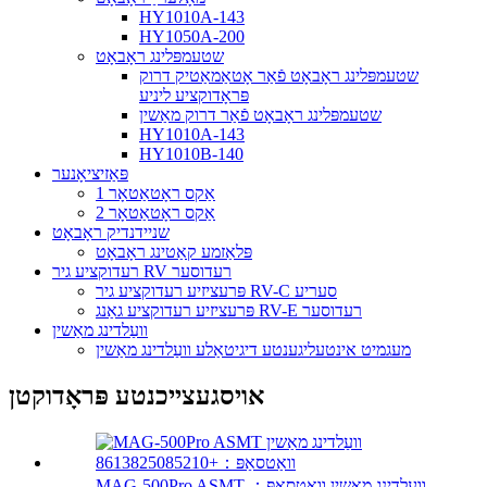
HY1010A-143
HY1050A-200
שטעמפּלינג ראָבאָט
שטעמפּלינג ראָבאָט פֿאַר אָטאַמאַטיק דרוק
פּראָדוקציע ליניע
שטעמפּלינג ראָבאָט פֿאַר דרוק מאַשין
HY1010A-143
HY1010B-140
פּאַזיציאָנער
1 אַקס ראָטאַטאָר
2 אַקס ראָטאַטאָר
שניידנדיק ראָבאָט
פּלאַזמע קאַטינג ראָבאָט
רעדוקציע גיר RV רעדוסער
פּרעציזיע רעדוקציע גיר RV-C סעריע
פּרעציזיע רעדוקציע גאַנג RV-E רעדוסער
וועַלדינג מאַשין
מעגמיט אינטעליגענטע דיגיטאַלע וועַלדינג מאַשין
אויסגעצייכנטע פּראָדוקטן
MAG-500Pro ASMT וועַלדינג מאַשין וואַטסאַפּ：