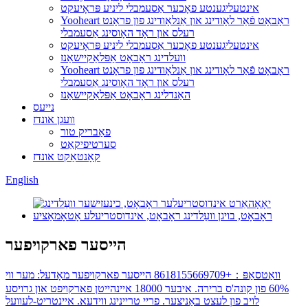
אינטעליגענטע פאָכער אַסעמבלי ליניע פּראָיעקט
Yooheart ראָבאָט פֿאַר לאָודינג און אַנלאָודינג פון פראָנט
רעלס און ראָד האָוסינג אַסעמבלי
אינטעליגענטע פאָכער אַסעמבלי ליניע פּראָיעקט
וועלדינג ראָבאָט אַפּלאַקיישאַנז
Yooheart ראָבאָט פֿאַר לאָודינג און אַנלאָודינג פון פראָנט
רעלס און ראָד האָוסינג אַסעמבלי
האַנדלינג ראָבאָט אַפּלאַקיישאַנז
נייעס
וועגן אונדז
פאַבריק טור
סערטיפיקאַט
קאָנטאַקט אונדז
English
הייסער פארקויפער
וואַטסאַפּ：+8618155669709 הייסער פארקויפער מאָדעל: מער ווי
60% פון קונה'ס ברירה. איבער 18000 איינהייטן פארקויפט און גרויסע
לויב פון לעצט באַניצער. פריי טריינינג ווידעא. איינטריט-לעוועל