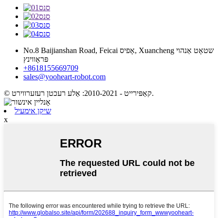
No.8 Baijianshan Road, Feicai אָפיס, Xuancheng שטאָט אַנהוי
פּראָווינץ
+8618155669709
sales@yooheart-robot.com
© קאַפּירייט - 2010-2021: אַלע רעכטן רעזערווירט.
שיקן אימעיל
x