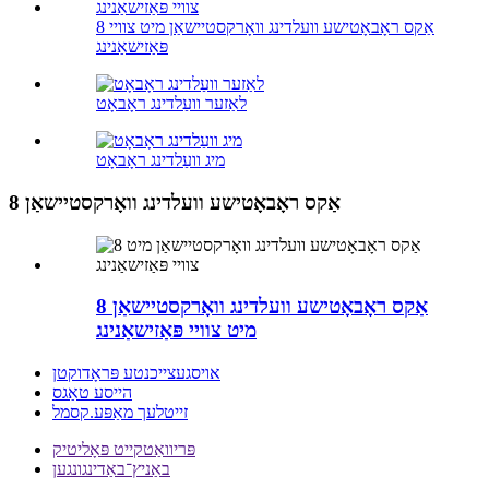
8 אַקס ראָבאָטישע וועלדינג וואָרקסטיישאַן מיט צוויי
פּאַזישאַנינג
לאַזער וועַלדינג ראָבאָט
מיג וועַלדינג ראָבאָט
8 אַקס ראָבאָטישע וועלדינג וואָרקסטיישאַן
8 אַקס ראָבאָטישע וועלדינג וואָרקסטיישאַן
מיט צוויי פּאַזישאַנינג
אויסגעצייכנטע פּראָדוקטן
הייסע טאַגס
זייטלעך מאַפּע.קסמל
פּריוואַטקייט פּאָליטיק
באַניץ־באַדינגונגען