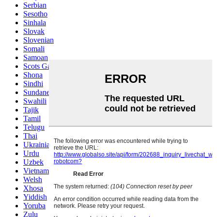
Serbian
Sesotho
Sinhala
Slovak
Slovenian
Somali
Samoan
Scots Gaelic
Shona
Sindhi
Sundanese
Swahili
Tajik
Tamil
Telugu
Thai
Ukrainian
Urdu
Uzbek
Vietnamese
Welsh
Xhosa
Yiddish
Yoruba
Zulu