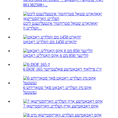
+861382508...
יאָאָהאַרט שטאָל סטרוקטור אינטעליגענט ליכט
וועלדינג וו...
יוהאַרט 1450 מם וועַלדינג ראָבאָט
קליינער 850 מם 6 אַקס האַנדלינג ראָבאָט
6 DOF 165 ק"ג פּיילאָוד ראָבאָטישע פּאַלעטייזער
6 אַקס מיג וועלדינג ראָבאָט פֿאַר סטאָרידזש
געשטעל
7 אַקס ראָבאָטישע אַרק וועלדינג וואָרקסטיישאַן