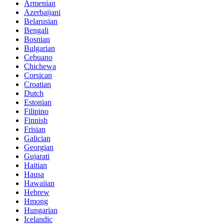
Armenian
Azerbaijani
Belarusian
Bengali
Bosnian
Bulgarian
Cebuano
Chichewa
Corsican
Croatian
Dutch
Estonian
Filipino
Finnish
Frisian
Galician
Georgian
Gujarati
Haitian
Hausa
Hawaiian
Hebrew
Hmong
Hungarian
Icelandic