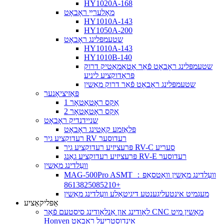
HY1020A-168
מאָלערײַ ראָבאָט
HY1010A-143
HY1050A-200
שטעמפּלינג ראָבאָט
HY1010A-143
HY1010B-140
שטעמפּלינג ראָבאָט פֿאַר אָטאַמאַטיק דרוק
פּראָדוקציע ליניע
שטעמפּלינג ראָבאָט פֿאַר דרוק מאַשין
פּאַזיציאָנער
1 אַקס ראָטאַטאָר
2 אַקס ראָטאַטאָר
שניידנדיק ראָבאָט
פּלאַזמע קאַטינג ראָבאָט
רעדוקציע גיר RV רעדוסער
פּרעציזיע רעדוקציע גיר RV-C סעריע
פּרעציזיע רעדוקציע גאַנג RV-E רעדוסער
וועַלדינג מאַשין
MAG-500Pro ASMT וועַלדינג מאַשין וואַטסאַפּ：
+8613825085210
מעגמיט אינטעליגענטע דיגיטאַלע וועַלדינג מאַשין
אַפּליקאַציע
לאָודינג און אַנלאָודינג סיסטעם פֿאַר CNC מאַשין מיט
Honyen אינדוסטריעל ראָבאָט