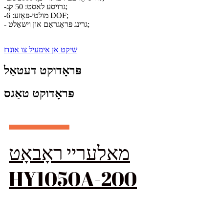
-גרויסע לאַסט: 50 קג;
-מולטי-פּאָזע: 6 DOF;
- גרינג פּראָגראַם און וישאַלט;
שיקט אַן אימעיל צו אונדז
פּראָדוקט דעטאַל
פּראָדוקט טאַגס
מאלעריי ראָבאָט
HY1050A-200