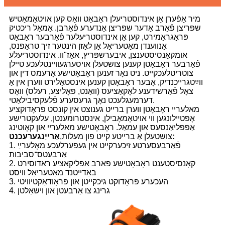
מיר אָפֿערן אַן אינדוסטריעלן ראָבאָט וואָס קען אויטאָמאַטיש
שפּריצן פֿאַרב אָדער שפּריצן אַנדערע פֿאַרבן. אַמאָל ריכטיק
פּראָגראַמירט, קען אַן אינדוסטריעלער פֿאַרבער ראָבאָט
אָנווענדן מאַטעריאַל אָן לאָזן הינטער זיך טראָפּנס,
אומקאָנסיסטענצן, איבערשפּריץ, אאַז"וו. אינדוסטריעלע
פֿאַרבער ראָבאָטן קענען צושטעלן אויסערגעוויינטלעכע טיילן
צוטריטלעכקייט. ניט נאָר זענען ראָבאָטישע אָרעמס דין און
ווײַטגרייכנדיק, אָבער ראָבאָטן קענען אינסטאַלירט ווערן אין אַ
צאָל פֿאַרשידענע לאָקאַציעס (וואַנט, פּאָליצע, רעלס) וואָס
דערמעגלעכט נאָך גרעסערע פֿלעקסיבילאַטי.
מאלעריי ראָבאָטן ווערן ברייט גענוצט אין קונסט פּראָדוקציע
אָפּטיילונגען ווי אויטאָמאָבילן, אינסטרומענטן, עלעקטרישע
אַפּפּליאַנסעס און עמאַל. ראָבאָטישע מאלעריי און קאָוטינג
אַרייַנגערעכנט:
צושטעלן אַ ברייטע קייט פון מעלות,
1. פֿאַרבעסערטע זיכערקייט אין געפערלעכע מאָלערײַ
אַרבעטס־סביבות
2. קאָנסיסטענט ראָבאָטישע פאַרב אַפּליקאַציע ראַדוסירט
באַדייטנד מאַטעריאַל וויסט
3. העכערע פּראָדוקט גיכקייטן און פּראָודאַקטיוויטי
4. גרינג צו אַרבעטן און וישאַלטן