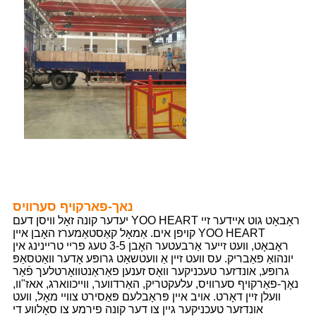
נאך-פארקויף סערוויס
יעדער קונה זאָל וויסן דעם YOO HEART ראָבאָט גוט איידער זיי
קויפן אים. אַמאָל קאַסטאַמערז האָבן איין YOO HEART
ראָבאָט, וועט זייער אַרבעטער האָבן 3-5 טעג פריי טריינינג אין
יונהואַ פאַבריק. עס וועט זיין אַ וועטשאַט גרופּע אָדער וואַטסאַפּ
גרופּע, אונדזער טעכניקער וואָס זענען פאַראַנטוואָרטלעך פֿאַר
נאָך-פאַרקויף סערוויס, עלעקטריק, האַרדווער, ווייכווארג, אאז"וו,
וועלן זיין דאָרט. אויב איין פּראָבלעם פּאַסירט צוויי מאָל, וועט
אונדזער טעכניקער גיין צו דער קונה פירמע צו סאָלווע די