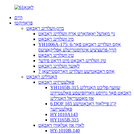
היים
פּראָדוקטן
בויגן-וועלדינג ראָבאָט
נייַ מאָדעל יאָאָהאַרט אַרק וועַלדינג ראָבאָט
מיג וועַלדינג ראָבאָט
YH1006A-175: 6-אַקס וועַלדינג ראָבאָט פֿאַר
הויך-פּרעציציע אינדוסטריעלע אַפּליקאַציעס
טיג וועַלדינג ראָבאָט
טיג וועַלדינג ראָבאָט מיט דראָט פידער
לאַזער וועַלדינג ראָבאָט
7 אַקס ראָבאָטישע וועלדינג וואָרקסטיישאַן
האַנדלינג ראָבאָט
פּאַלעטייזינג ראָבאָט
YH1165B-315 שווער-פליכט האַנדלינג
ראָבאָט פֿאַר גרויסע וואָרקפּיעסע פּאַלעטייזינג
און מאַטעריאַל האַנדלינג
6 DOF 165 ק"ג פּיילאָוד ראָבאָטישע
פּאַלעטייזער
HY1010A143
HY1165B-315
לאָדן און אַנלאָודן ראָבאָט
HY-1010B-140