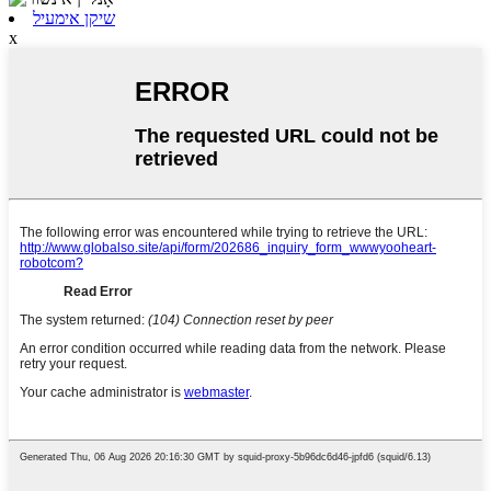
שיקן אימעיל
x