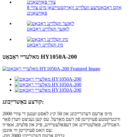
8 אַקס ראָבאָטישע וועלדינג וואָרקסטיישאַן מיט צוויי
פּאַזישאַנינג
לאַזער וועַלדינג ראָבאָט
מיג וועַלדינג ראָבאָט
מאלעריי ראָבאָט HY1050A-200
קורצע באַשרייַבונג:
2000 מ״מ אָרעם דערגרייכונג און 50 ק״ג לאַסט זענען די צוויי
וויכטיקסטע פֿעיִקייטן פֿון דעם מאָדעל. עס קען געניצט ווערן פֿאַר
האַנדלינג, פּאַלעטייזינג און דעפּאַלעטייזינג, פּיק און פּלעיס, אאַז״וו.
עס האט פֿעיִקייטן ווי אונטן:
-גרויס אָרעם דערגרייכן: 2000 מם;