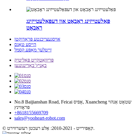
פּאַלעטייזינג ראָבאָט און דעפּאַלעטייזינג
ראָבאָט
אויסגעצייכנטע פּראָדוקטן
הייסע טאַגס
זייטלעך מאַפּע.קסמל
פּריוואַטקייט פּאָליטיק
באַניץ־באַדינגונגען
No.8 Baijianshan Road, Feicai אָפיס, Xuancheng שטאָט אַנהוי
פּראָווינץ
+8618155669709
sales@yooheart-robot.com
© קאַפּירייט - 2010-2021: אַלע רעכטן רעזערווירט.