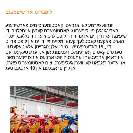
ליפערונג און שיפמענט
יונהוא פירמע קען אנבאטן קאסטומערס מיט פארשידענע
באדינגונגען פון ליפערונג. קאסטומערס קענען אויסקלויבן די
שיפינג וועג דורך ים אדער דורך לופט לויט זייער דרינגלעכקייט. יו
הארט פאקעט קעסטלעך קענען מקיים זיין די ים און לופט פרייט
באדערפענישן. מיר וועלן צוגרייטן אלע טעקעס ווי PL, די
סערטיפיקאט פון אריגינאל, רעכענונג און אנדערע טעקעס. עס
איז דא אן ארבעטער וועמענס הויפט ארבעט איז צו זיכער מאכן
אז יעדער ראבאט קען ווערן געליפערט צום קאסטומער'ס פארט
אן קיין פראבלעם אין 40 ארבעט טעג.