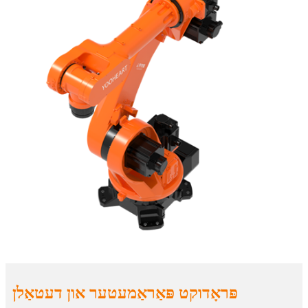
פּראָדוקט פּאַראַמעטער און דעטאַלן