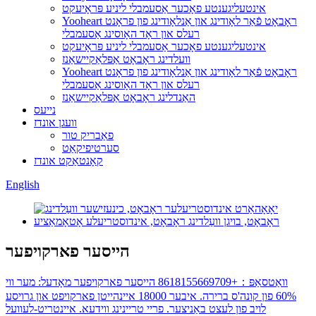
אינטעליגענטע פאָכער אַסעמבלי ליניע פּראָיעקט
Yooheart ראָבאָט פֿאַר לאָודינג און אַנלאָודינג פון פראָנט
רעלס און ראָד האָוסינג אַסעמבלי
אינטעליגענטע פאָכער אַסעמבלי ליניע פּראָיעקט
וועלדינג ראָבאָט אַפּלאַקיישאַנז
Yooheart ראָבאָט פֿאַר לאָודינג און אַנלאָודינג פון פראָנט
רעלס און ראָד האָוסינג אַסעמבלי
האַנדלינג ראָבאָט אַפּלאַקיישאַנז
נייעס
וועגן אונדז
פאַבריק טור
סערטיפיקאַט
קאָנטאַקט אונדז
English
הייסער פארקויפער
וואַטסאַפּ：+8618155669709 הייסער פארקויפער מאָדעל: מער ווי
60% פון קונה'ס ברירה. איבער 18000 איינהייטן פארקויפט און גרויסע
לויב פון לעצט באַניצער. פריי טריינינג ווידעא. איינטריט-לעוועל