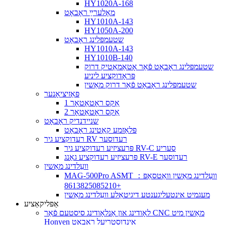
HY1020A-168
מאָלערײַ ראָבאָט
HY1010A-143
HY1050A-200
שטעמפּלינג ראָבאָט
HY1010A-143
HY1010B-140
שטעמפּלינג ראָבאָט פֿאַר אָטאַמאַטיק דרוק
פּראָדוקציע ליניע
שטעמפּלינג ראָבאָט פֿאַר דרוק מאַשין
פּאַזיציאָנער
1 אַקס ראָטאַטאָר
2 אַקס ראָטאַטאָר
שניידנדיק ראָבאָט
פּלאַזמע קאַטינג ראָבאָט
רעדוקציע גיר RV רעדוסער
פּרעציזיע רעדוקציע גיר RV-C סעריע
פּרעציזיע רעדוקציע גאַנג RV-E רעדוסער
וועַלדינג מאַשין
MAG-500Pro ASMT וועַלדינג מאַשין וואַטסאַפּ：
+8613825085210
מעגמיט אינטעליגענטע דיגיטאַלע וועַלדינג מאַשין
אַפּליקאַציע
לאָודינג און אַנלאָודינג סיסטעם פֿאַר CNC מאַשין מיט
Honyen אינדוסטריעל ראָבאָט