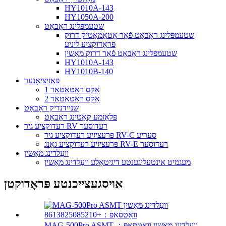
HY1010A-143
HY1050A-200
שטעמפּלינג ראָבאָט
שטעמפּלינג ראָבאָט פֿאַר אָטאַמאַטיק דרוק
פּראָדוקציע ליניע
שטעמפּלינג ראָבאָט פֿאַר דרוק מאַשין
HY1010A-143
HY1010B-140
פּאַזיציאָנער
1 אַקס ראָטאַטאָר
2 אַקס ראָטאַטאָר
שניידנדיק ראָבאָט
פּלאַזמע קאַטינג ראָבאָט
רעדוקציע גיר RV רעדוסער
פּרעציזיע רעדוקציע גיר RV-C סעריע
פּרעציזיע רעדוקציע גאַנג RV-E רעדוסער
וועַלדינג מאַשין
מעגמיט אינטעליגענטע דיגיטאַלע וועַלדינג מאַשין
אויסגעצייכנטע פּראָדוקטן
MAG-500Pro ASMT וועַלדינג מאַשין וואַטסאַפּ：