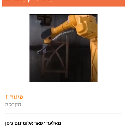
פיגור 1
הקדמה
מאלעריי פֿאַר אַלומינום גיסן