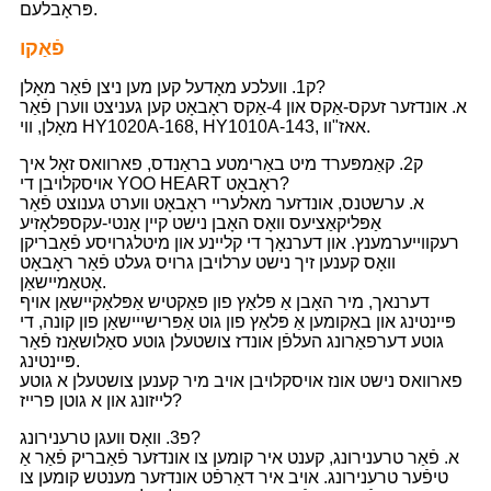
פּראָבלעם.
פֿאַקו
ק1. וועלכע מאָדעל קען מען ניצן פֿאַר מאָלן?
א. אונדזער זעקס-אַקס און 4-אַקס ראָבאָט קען געניצט ווערן פֿאַר
מאָלן, ווי HY1020A-168, HY1010A-143, אאז"וו.
ק2. קאַמפּערד מיט באַרימטע בראַנדס, פארוואס זאָל איך
אויסקלויבן די YOO HEART ראָבאָט?
א. ערשטנס, אונדזער מאלעריי ראָבאָט ווערט גענוצט פֿאַר
אַפּליקאַציעס וואָס האָבן נישט קיין אַנטי-עקספּלאָזיע
רעקווייערמענץ. און דערנאָך די קליינע און מיטלגרויסע פֿאַבריקן
וואָס קענען זיך נישט ערלויבן גרויס געלט פֿאַר ראָבאָט
אָטאַמיישאַן.
דערנאך, מיר האָבן אַ פּלאַץ פון פאַקטיש אַפּלאַקיישאַן אויף
פּיינטינג און באַקומען אַ פּלאַץ פון גוט אַפּרישייישאַן פון קונה, די
גוטע דערפאַרונג העלפֿן אונדז צושטעלן גוטע סאַלושאַנז פֿאַר
פּיינטינג.
פארוואס נישט אונז אויסקלויבן אויב מיר קענען צושטעלן א גוטע
לייזונג און א גוטן פרייז?
פ3. וואָס וועגן טרענירונג?
א. פֿאַר טרענירונג, קענט איר קומען צו אונדזער פֿאַבריק פֿאַר אַ
טיפֿער טרענירונג. אויב איר דאַרפֿט אונדזער מענטש קומען צו