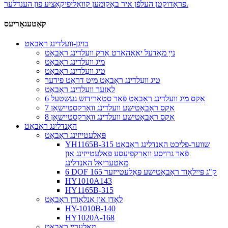
פּראָדוקטן העלפֿן איר באַקומען קוואַליפיקאַציע פון ​​הענדלער.
קאַטעגאָריעס
בויגן-וועלדינג ראָבאָט
נייַ מאָדעל יאָאָהאַרט אַרק וועַלדינג ראָבאָט
מיג וועַלדינג ראָבאָט
טיג וועַלדינג ראָבאָט
טיג וועַלדינג ראָבאָט מיט דראָט פידער
לאַזער וועַלדינג ראָבאָט
6 אַקס מיג וועלדינג ראָבאָט פֿאַר סטאָרידזש געשטעל
7 אַקס ראָבאָטישע וועלדינג וואָרקסטיישאַן
8 אַקס ראָבאָטישע וועלדינג וואָרקסטיישאַן
האַנדלינג ראָבאָט
פּאַלעטייזינג ראָבאָט
YH1165B-315 שווער-פליכט האַנדלינג ראָבאָט
פֿאַר גרויסע וואָרקפּיעסע פּאַלעטייזינג און
מאַטעריאַל האַנדלינג
6 DOF 165 ק"ג פּיילאָוד ראָבאָטישע פּאַלעטייזער
HY1010A143
HY1165B-315
לאָדן און אַנלאָודן ראָבאָט
HY-1010B-140
HY1020A-168
מאָלערײַ ראָבאָט