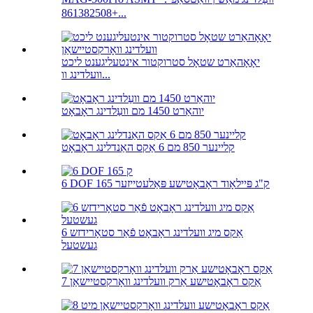
+861382508...
יאָאָהאַרט שטאָל סטרוקטור אינטעליגענט ליכט
וועלדינג וו...
יוהאַרט 1450 מם וועַלדינג ראָבאָט
קליינער 850 מם 6 אַקס האַנדלינג ראָבאָט
6 DOF 165 ק"ג פּיילאָוד ראָבאָטישע פּאַלעטייזער
6 אַקס מיג וועלדינג ראָבאָט פֿאַר סטאָרידזש
געשטעל
7 אַקס ראָבאָטישע אַרק וועלדינג וואָרקסטיישאַן