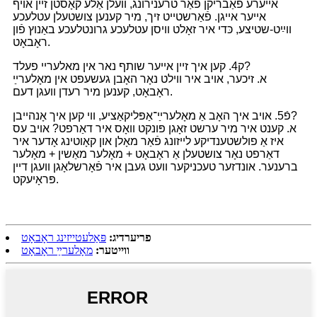
אייערע פֿאַבריקן פֿאַר טרענירונג, וועלן אַלע קאָסטן זיין אויף
אייער אייגן. פֿאַרשטייט זיך, מיר קענען צושטעלן עטלעכע
ווײַט-שטיצע, כּדי איר זאָלט וויסן עטלעכע גרונטלעכע באַנוץ פֿון
ראָבאָט.
ק4. קען איך זיין אייער שותף נאר אין מאלעריי פעלד?
א. זיכער, אויב איר ווילט נאָר האָבן געשעפט אין מאָלערײַ
ראָבאָט, קענען מיר רעדן וועגן דעם.
פֿ5. אויב איך האָב אַ מאָלערײַ־אַפּליקאַציע, ווי קען איך אָנהייבן?
א. קענט איר מיר ערשט זאָגן פּונקט וואָס איר דאַרפט? אויב עס
איז אַ פולשטענדיקע לייזונג פֿאַר מאָלן און קאָוטינג אָדער איר
דאַרפט נאָר צושטעלן אַ ראָבאָט + מאָלער מאַשין + מאָלער
ברענער. אונדזער טעכניקער וועט געבן איר פֿאָרשלאָגן וועגן דיין
פּראָיעקט.
פריערדיג:
פּאַלעטייזינג ראָבאָט
ווייטער:
מאָלערײַ ראָבאָט