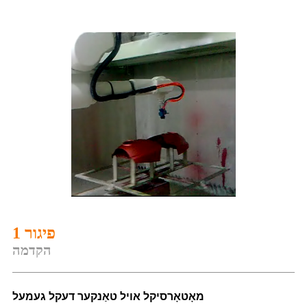
פיגור 1
הקדמה
מאָטאָרסיקל אויל טאַנקער דעקל געמעל