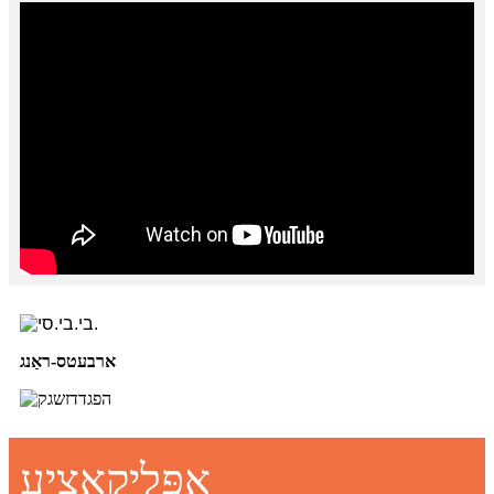
ארבעטס-ראַנג
אַפּליקאַציע