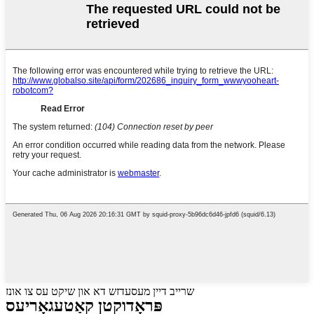
שרייב דיין מעסעדזש דא און שיקט עס צו אונז
פּראָדוקטן קאַטעגאָריעס