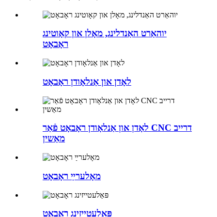
יוהאַרט האַנדלינג, מאָלן און קאָוטינג
ראָבאָט
לאָדן און אַנלאָודן ראָבאָט
לאָדן און אַנלאָודן ראָבאָט פֿאַר CNC דרייב
מאַשין
מאָלערײַ ראָבאָט
פּאַלעטייזינג ראָבאָט