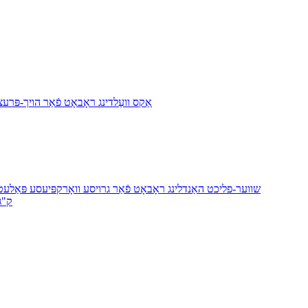
YH1006A-175: 6-אַקס וועַלדינג ראָבאָט פֿאַר ה
YH1165B-315 שווער-פליכט האַנדלינג ראָבאָט פֿאַר גרויסע וואָרקפּיעסע פּאַ
6 65