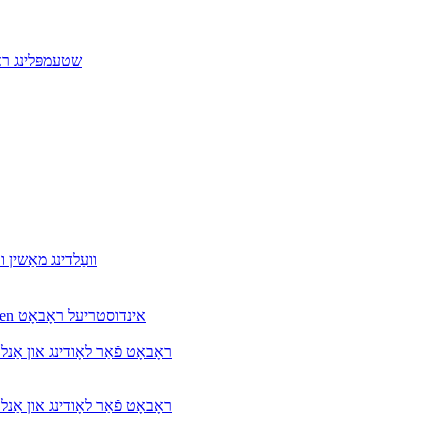
שטעמפּלינג ראָ
MAG-500Pro ASMT וועַלדינג מאַשין 
לאָודינג און אַנלאָודינג סיסטעם פֿאַר CNC מאַשין מיט Honyen אינדוסטריעל ראָבאָט
Yooheart ראָבאָט פֿאַר לאָודינג א
Yooheart ראָבאָט פֿאַר לאָודינג א