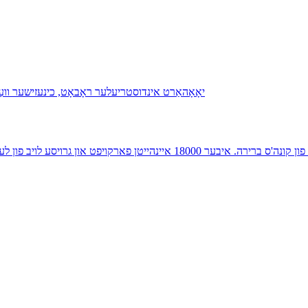
וואַטסאַפּ：+8618155669709 הייסער פארקויפער מאָדעל: מער ווי 60% פון קונה'ס בר