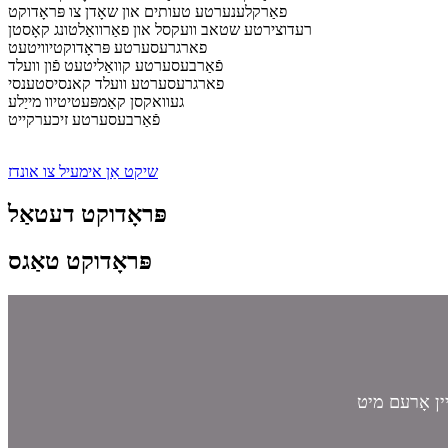
פאַרקלענערטע טעותים און שאָדן צו פּראָדוקט
רעדוצירטע שטאב וועקסל און פאַרוואַלטונג קאָסטן
פארגרעסערטע פּראָדוקטיוויטעט
פֿאַרבעסערטע קוואַליטעט פֿון וועלד
פארגרעסערטע וועלד קאנסיסטענסי
געוואקסן קאַמפּעטיטיוו מייַלע
פֿאַרבעסערטע זיכערקייט
שיקט אַן אימעיל צו אונדז
פּראָדוקט דעטאַל
פּראָדוקט טאַגס
ין אָרעם מיט