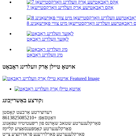
7 אַקס ראָבאָטישע אַרק וועלדינג וואָרקסטיישאַן
קס ראָבאָטישע וועלדינג וואָרקסטיישאַן מיט צוויי פּאַזישאַנינג
לאַזער וועַלדינג ראָבאָט
מיג וועַלדינג ראָבאָט
אויטאָ טיילן אַרק וועלדינג ראָבאָט
קורצע באַשרייַבונג:
רעדוצירטע אַרבעט קאָסטן
וואַטסאַפּ: +8613825085210
פאַרקלענערטע שטאב שאָדנס פון ריפּעטיטיוו שפּאַנונג
פאַרקלענערטע קאָמפּענסאַציע קליימז
פאַרקלענערטע פאַרלוירענע פּראָדוקציע צייט