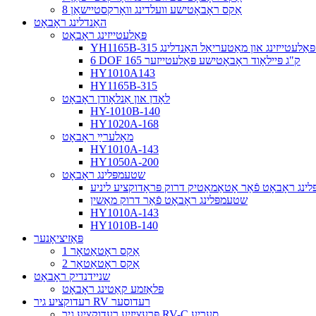
8 אַקס ראָבאָטישע וועלדינג וואָרקסטיישאַן
האַנדלינג ראָבאָט
פּאַלעטייזינג ראָבאָט
סע פּאַלעטייזינג און מאַטעריאַל האַנדלינג
6 DOF 165 ק"ג פּיילאָוד ראָבאָטישע פּאַלעטייזער
HY1010A143
HY1165B-315
לאָדן און אַנלאָודן ראָבאָט
HY-1010B-140
HY1020A-168
מאָלערײַ ראָבאָט
HY1010A-143
HY1050A-200
שטעמפּלינג ראָבאָט
ינג ראָבאָט פֿאַר אָטאַמאַטיק דרוק פּראָדוקציע ליניע
שטעמפּלינג ראָבאָט פֿאַר דרוק מאַשין
HY1010A-143
HY1010B-140
פּאַזיציאָנער
1 אַקס ראָטאַטאָר
2 אַקס ראָטאַטאָר
שניידנדיק ראָבאָט
פּלאַזמע קאַטינג ראָבאָט
רעדוקציע גיר RV רעדוסער
פּרעציזיע רעדוקציע גיר RV-C סעריע