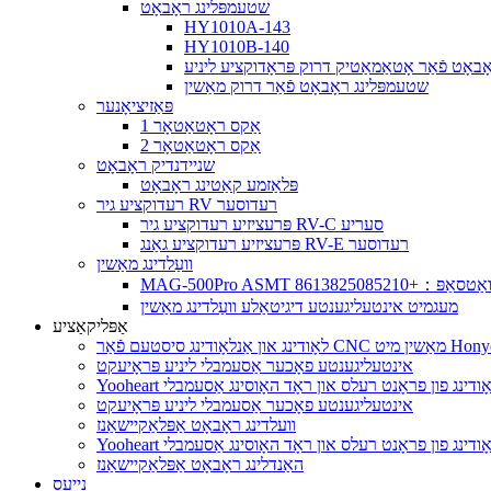
שטעמפּלינג ראָבאָט
HY1010A-143
HY1010B-140
באָט פֿאַר אָטאַמאַטיק דרוק פּראָדוקציע ליניע
שטעמפּלינג ראָבאָט פֿאַר דרוק מאַשין
פּאַזיציאָנער
1 אַקס ראָטאַטאָר
2 אַקס ראָטאַטאָר
שניידנדיק ראָבאָט
פּלאַזמע קאַטינג ראָבאָט
רעדוקציע גיר RV רעדוסער
פּרעציזיע רעדוקציע גיר RV-C סעריע
פּרעציזיע רעדוקציע גאַנג RV-E רעדוסער
וועַלדינג מאַשין
וואַטסאַפּ：+8613825085210
מעגמיט אינטעליגענטע דיגיטאַלע וועַלדינג מאַשין
אַפּליקאַציע
אינטעליגענטע פאָכער אַסעמבלי ליניע פּראָיעקט
ון אַנלאָודינג פון פראָנט רעלס און ראָד האָוסינג אַסעמבלי
אינטעליגענטע פאָכער אַסעמבלי ליניע פּראָיעקט
וועלדינג ראָבאָט אַפּלאַקיישאַנז
ון אַנלאָודינג פון פראָנט רעלס און ראָד האָוסינג אַסעמבלי
האַנדלינג ראָבאָט אַפּלאַקיישאַנז
נייעס