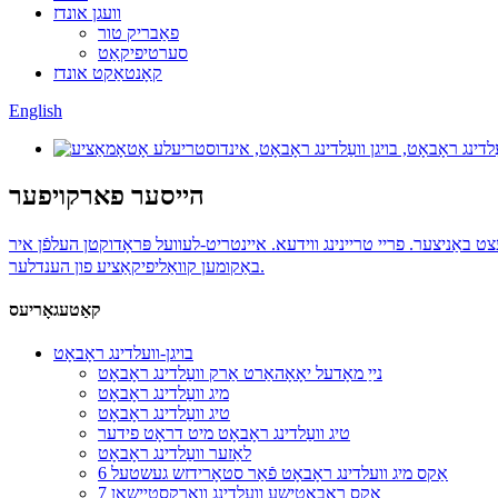
וועגן אונדז
פאַבריק טור
סערטיפיקאַט
קאָנטאַקט אונדז
English
הייסער פארקויפער
ירה. איבער 18000 איינהייטן פארקויפט און גרויסע לויב פון לעצט באַניצער. פריי טריינינג ווידעא. איינטריט-לעוועל פּראָדוקטן העלפֿן איר
באַקומען קוואַליפיקאַציע פון ​​הענדלער.
קאַטעגאָריעס
בויגן-וועלדינג ראָבאָט
נייַ מאָדעל יאָאָהאַרט אַרק וועַלדינג ראָבאָט
מיג וועַלדינג ראָבאָט
טיג וועַלדינג ראָבאָט
טיג וועַלדינג ראָבאָט מיט דראָט פידער
לאַזער וועַלדינג ראָבאָט
6 אַקס מיג וועלדינג ראָבאָט פֿאַר סטאָרידזש געשטעל
7 אַקס ראָבאָטישע וועלדינג וואָרקסטיישאַן