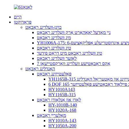
היים
פּראָדוקטן
בויגן-וועלדינג ראָבאָט
נייַ מאָדעל יאָאָהאַרט אַרק וועַלדינג ראָבאָט
מיג וועַלדינג ראָבאָט
ויך-פּרעציציע אינדוסטריעלע אַפּליקאַציעס
טיג וועַלדינג ראָבאָט
טיג וועַלדינג ראָבאָט מיט דראָט פידער
לאַזער וועַלדינג ראָבאָט
7 אַקס ראָבאָטישע וועלדינג וואָרקסטיישאַן
האַנדלינג ראָבאָט
פּאַלעטייזינג ראָבאָט
לעטייזינג און מאַטעריאַל האַנדלינג
DOF 1 ק"ג פּיילאָוד ראָבאָטישע פּאַלעטייזער
HY1010A143
HY1165B-315
לאָדן און אַנלאָודן ראָבאָט
HY-1010B-140
HY1020A-168
מאָלערײַ ראָבאָט
HY1010A-143
HY1050A-200