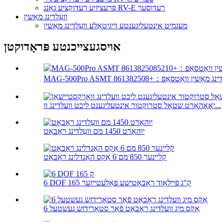
פּרעציזיע רעדוקציע גאַנג RV-E רעדוסער
וועַלדינג מאַשין
מעגמיט אינטעליגענטע דיגיטאַלע וועַלדינג מאַשין
אויסגעצייכנטע פּראָדוקטן
יאָאָהאַרט שטאָל סטרוקטור אינטעליגענט ליכט וועלדינג וו...
יוהאַרט 1450 מם וועַלדינג ראָבאָט
קליינער 850 מם 6 אַקס האַנדלינג ראָבאָט
6 DOF 165 ק"ג פּיילאָוד ראָבאָטישע פּאַלעטייזער
6 אַקס מיג וועלדינג ראָבאָט פֿאַר סטאָרידזש געשטעל