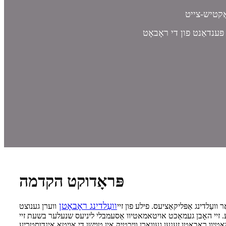
פּראָדוקט הקדמה
וועַלדינג ראָבאָטן
עַלדינג אַפּליקאַציעס. פילע פון ​​זיי
ווערן גענוצט
 מיט טוישן די אינדוסטריע. זיי האָבן געמאַכט אויטאמאטיוו אַסעמבלי ליניעס שנעלער בשעת זיי