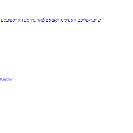
YH1165B-315 שווער-פליכט האַנדלינג ראָבאָט פֿאַר גרויסע וואָרקפּיע
שטעמפּל