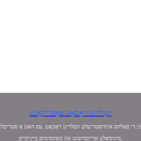
וועַלדינג ראָבאָט פאַבריקאַנט
ן די פאָלקס אינדוסטריעלע וועלדינג ראָבאָט, עס האט אַ סטריםלי
מינימאַלע אריינמישונג און מאַקסימום בייגיקייט,