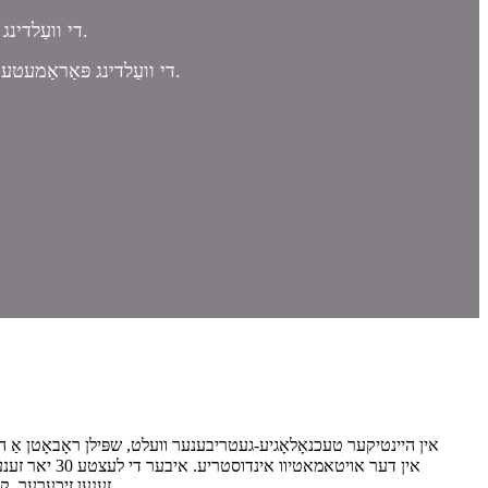
די וועַלדינג קראַנט וואָולטידזש און דראָט פידינג קענען זיין קאַנטראָולד אין פאַקטיש-צייט.
די וועַלדינג פּאַראַמעטערס פון די וועַלדינג ליניע קענען געשטעלט ווערן גלייך אויף די לערן פּענדאַנט פון די ראָבאָט.
אין היינטיקער טעכנאָלאָגיע-געטריבענער וועלט, שפּילן ראָבאָטן אַ הויפּט
אין דער אוי
זענען זיכערער, ​​קאָסטן-עפעקטיוו און עפעקטיוו. דאָס זענען די הויפּט סיבות פאַרוואָס אויטאמאטיוו ראָבאָטן זענען געוואָרן וויכטיק אין טוישן די אויטאָ אינדוסטריע.