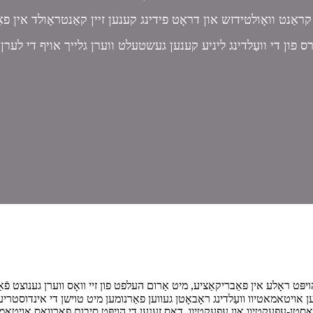
 ראָלע אין פאַבריקאַציע, מיט אַרום העלפט פון זיי וואָס ווערן גענוצט פֿאַר וו
טאמאטיוו אינדוסטריע. איבער די לעצטע 30 יאר זענען אויטאמאטיוו וועַלדינג ראָבאָטן געווען פאַרנומען