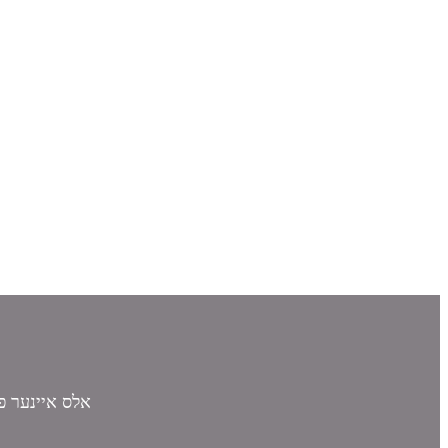
אלס איינער פו